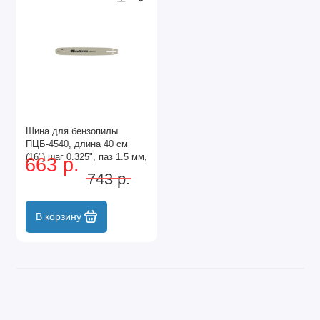
Шина для бензопилы
ПЦБ-4540, длина 40 см
(16") шаг 0.325", паз 1.5 мм,
663 р.
64 звена Сибртех
743 р.
В корзину