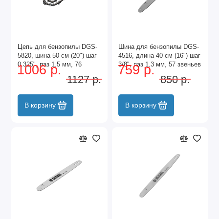
Цепь для бензопилы DGS-
Шина для бензопилы DGS-
5820, шина 50 см (20") шаг
4516, длина 40 см (16") шаг
0.325", паз 1.5 мм, 76
3/8", паз 1.3 мм, 57 звеньев
1006 р.
759 р.
звеньев Denzel
Denzel
1127 р.
850 р.
В корзину
В корзину