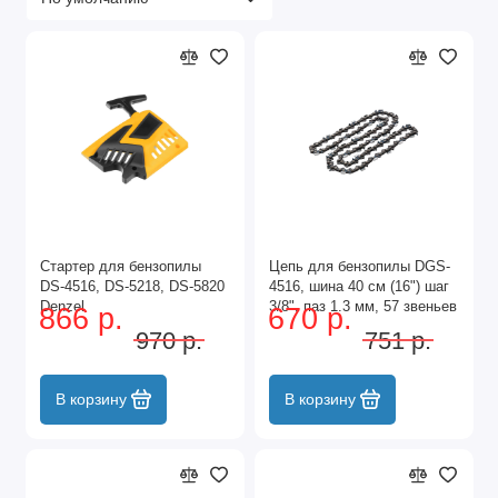
Стартер для бензопилы
Цепь для бензопилы DGS-
DS-4516, DS-5218, DS-5820
4516, шина 40 см (16") шаг
Denzel
3/8", паз 1.3 мм, 57 звеньев
866 р.
670 р.
Denzel
970 р.
751 р.
В корзину
В корзину