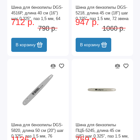
Шина для бензопилы DGS-
Шина для бензопилы DGS-
4516P, длина 40 см (16")
5218, длина 45 см (18") шаг
шаг 0,325", паз 1,5 мм, 64
0.325", паз 1.5 мм, 72 звена
712 р.
947 р.
звена Denzel
Denzel
798 р.
1060 р.
В корзину
В корзину
Шина для бензопилы DGS-
Шина для бензопилы
5820, длина 50 см (20") шаг
ПЦБ-5245, длина 45 см
0.325", паз 1.5 мм, 76
(18") шаг 0.325", паз 1.5 мм,
1136 р.
759 р.