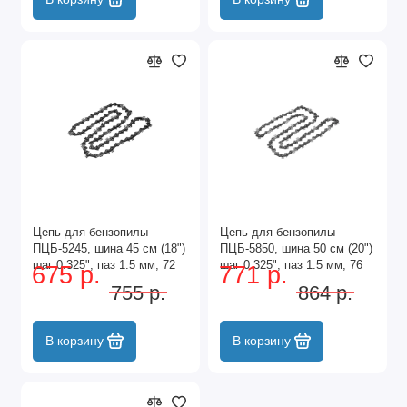
Цепь для бензопилы
Цепь для бензопилы
ПЦБ-5245, шина 45 см (18")
ПЦБ-5850, шина 50 см (20")
шаг 0.325", паз 1.5 мм, 72
шаг 0.325", паз 1.5 мм, 76
675 р.
771 р.
звена Сибртех
звеньев Сибртех
755 р.
864 р.
В корзину
В корзину