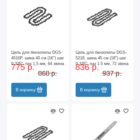
Цепь для бензопилы DGS-
Цепь для бензопилы DGS-
4516P, шина 40 см (16") шаг
5218, шина 45 см (18") шаг
0,325", паз 1,5 мм, 64 звена
0.325", паз 1.5 мм, 72 звена
775 р.
836 р.
Denzel
Denzel
868 р.
937 р.
В корзину
В корзину