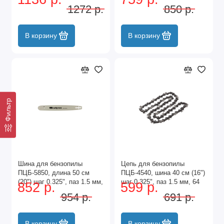
звеньев Denzel
72 звена Сибртех
1272 р.
850 р.
В корзину
В корзину
Фильтр
Шина для бензопилы
Цепь для бензопилы
ПЦБ-5850, длина 50 см
ПЦБ-4540, шина 40 см (16")
(20") шаг 0.325", паз 1.5 мм,
шаг 0.325", паз 1.5 мм, 64
852 р.
599 р.
76 звеньев Сибртех
звена Сибртех
954 р.
691 р.
В корзину
В корзину