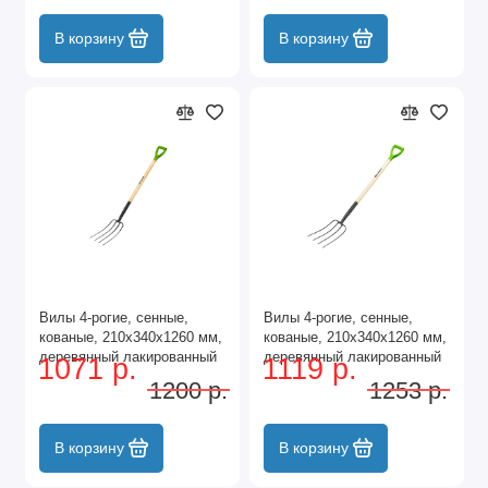
В корзину
В корзину
Вилы 4-рогие, сенные,
Вилы 4-рогие, сенные,
кованые, 210х340х1260 мм,
кованые, 210х340х1260 мм,
деревянный лакированный
деревянный лакированный
1071 р.
1119 р.
черенок Palisad
черенок Сибртех
1200 р.
1253 р.
В корзину
В корзину