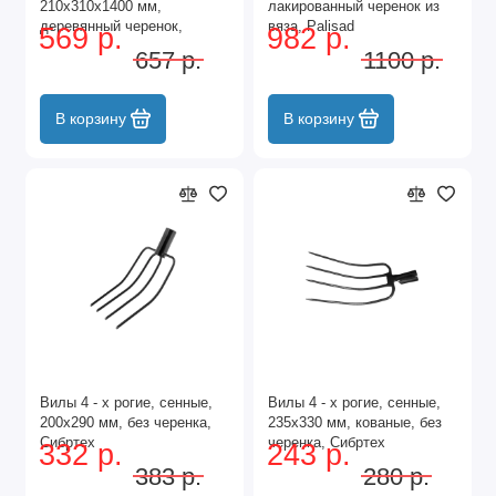
210х310х1400 мм,
лакированный черенок из
деревянный черенок,
вяза, Palisad
569 р.
982 р.
Сибртех
657 р.
1100 р.
В корзину
В корзину
Вилы 4 - х рогие, сенные,
Вилы 4 - х рогие, сенные,
200х290 мм, без черенка,
235х330 мм, кованые, без
Сибртех
черенка, Сибртех
332 р.
243 р.
383 р.
280 р.