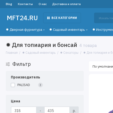
Blog
Контакты
О нас
Доставка и оплата
MFT24.RU
ВСЕ КАТЕГОРИИ
✹ Дверная фурнитура
✹ Садовый инвентарь
✹ Инструме
✹ Для топиария и бонсай
4 товара
Главная
✹ Садовый инвентарь
✹ Секаторы
✹ Для топиария и 
Фильтр
Производитель
PALISAD
3
Цена
-
р.