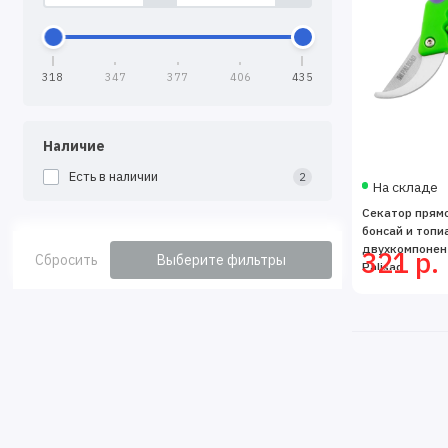
318
347
377
406
435
Наличие
Есть в наличии
2
На складе
Секатор прямо
бонсай и топи
двухкомпонен
321 р.
Сбросить
Выберите фильтры
Palisad