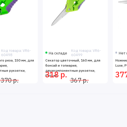
Код товара: VR6-
Код товара: VR6-
На складе
Нет 
60498
60499
го реза, 150 мм, для
Секатор цветочный, 160 мм, для
Ножниц
ария,
бонсай и топиария,
Luxe, P
тные рукоятки,
двухкомпонентные рукоятки,
318 р.
377
Palisad
370 р.
367 р.