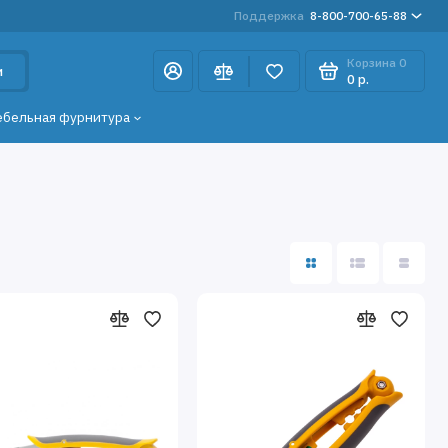
Поддержка
8-800-700-65-88
Корзина
0
и
0 р.
ебельная фурнитура