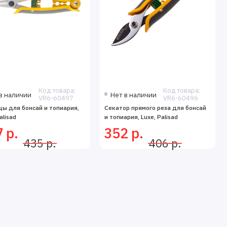
Код товара:
Код товара:
в наличии
Нет в наличии
VR6-60497
VR6-60496
ы для бонсай и топиария,
Секатор прямого реза для бонсай
alisad
и топиария, Luxe, Palisad
 р.
352 р.
435 р.
406 р.