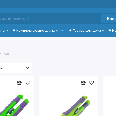
Найт
нты
✹ Комплектующие для кухни
✹ Товары для дома
✹ М
бонсай