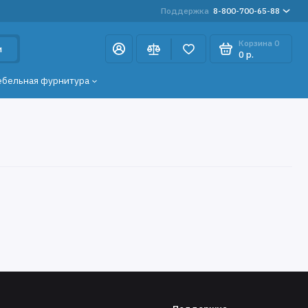
Поддержка
8-800-700-65-88
Корзина
0
и
0 р.
ебельная фурнитура