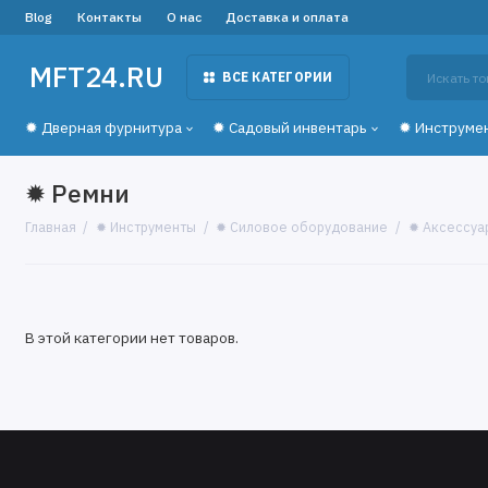
Blog
Контакты
О нас
Доставка и оплата
MFT24.RU
ВСЕ КАТЕГОРИИ
✹ Дверная фурнитура
✹ Садовый инвентарь
✹ Инструме
✹ Ремни
Главная
✹ Инструменты
✹ Силовое оборудование
✹ Аксессуа
В этой категории нет товаров.