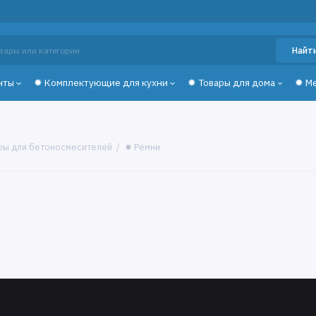
Найт
нты
✹ Комплектующие для кухни
✹ Товары для дома
✹ М
ры для бетоносмесителей
✹ Ремни