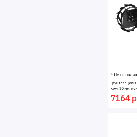
Нет в нали
Грунтозацепы 
круг 30 мм, ко
7164 р