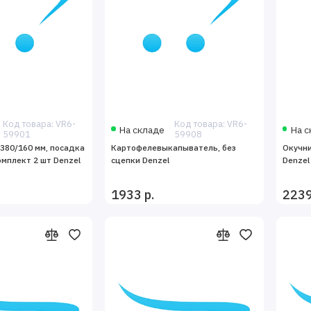
Код товара: VR6-
Код товара: VR6-
На складе
На с
59901
59908
380/160 мм, посадка
Картофелевыкапыватель, без
Окучни
омплект 2 шт Denzel
сцепки Denzel
Denzel
1933 р.
2239