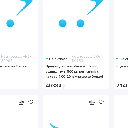
Код товара: VR6-
Код товара: VR6-
На складе
На с
59905
59950
ез сцепки Denzel
Прицеп для мотоблока TT-500,
Сцепка
оцинк., груз. 500 кг, рег. сцепка,
колеса 4.00-10, в упаковке Denzel
40384 р.
2140