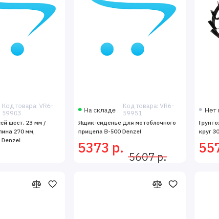
Код товара: VR6-
Код товара: VR6-
На складе
Нет 
59903
59951
ей шест. 23 мм /
Ящик-сиденье для мотоблочного
Грунто
лина 270 мм,
прицепа B-500 Denzel
круг 3
 Denzel
5373 р.
557
5607 р.