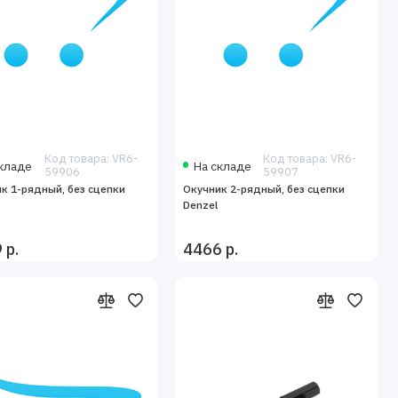
Код товара: VR6-
Код товара: VR6-
кладе
На складе
59906
59907
к 1-рядный, без сцепки
Окучник 2-рядный, без сцепки
Denzel
 р.
4466 р.