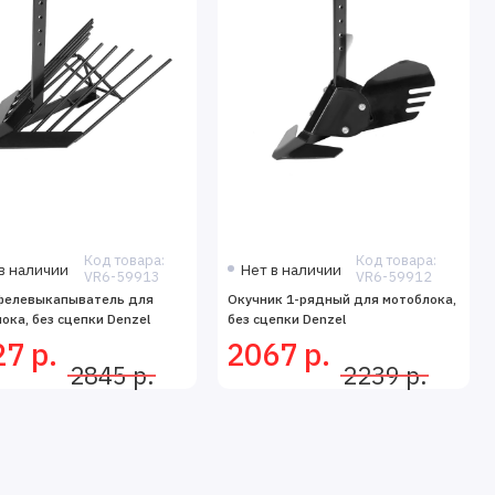
Код товара:
Код товара:
в наличии
Нет в наличии
VR6-59913
VR6-59912
фелевыкапыватель для
Окучник 1-рядный для мотоблока,
ока, без сцепки Denzel
без сцепки Denzel
7 р.
2067 р.
2845 р.
2239 р.