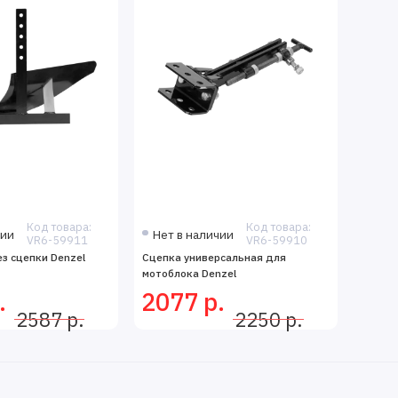
Код товара:
Код товара:
чии
Нет в наличии
VR6-59911
VR6-59910
ез сцепки Denzel
Сцепка универсальная для
мотоблока Denzel
.
2077 р.
2587 р.
2250 р.