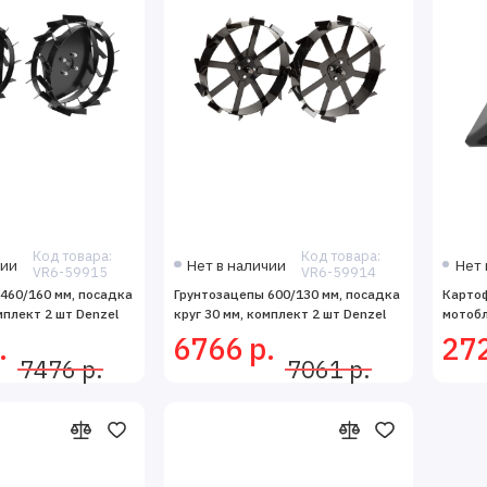
Код товара:
Код товара:
чии
Нет в наличии
Нет 
VR6-59915
VR6-59914
460/160 мм, посадка
Грунтозацепы 600/130 мм, посадка
Карто
мплект 2 шт Denzel
круг 30 мм, комплект 2 шт Denzel
мотобл
.
6766 р.
272
7476 р.
7061 р.