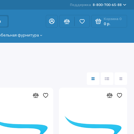
Поддержка
8-800-700-65-88
Корзина
0
и
0 р.
ебельная фурнитура