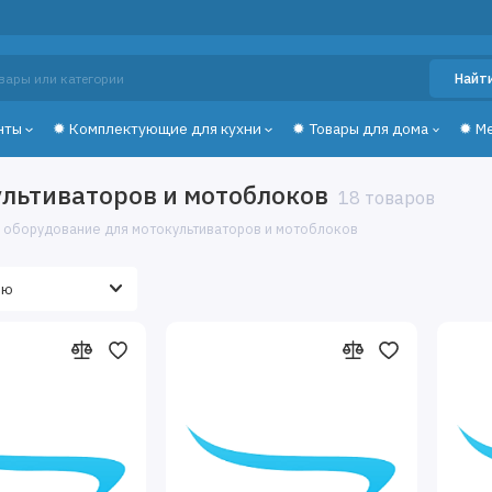
Найт
нты
✹ Комплектующие для кухни
✹ Товары для дома
✹ М
льтиваторов и мотоблоков
18 товаров
 оборудование для мотокультиваторов и мотоблоков