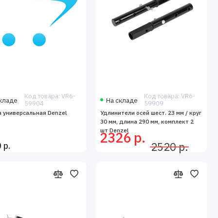
Код товара: VR6-
Код товара: VR6-
кладе
На складе
59904
59909
 универсальная Denzel
Удлинители осей шест. 23 мм / круг
30 мм, длина 290 мм, комплект 2
шт Denzel
2326 р.
 р.
2520 р.