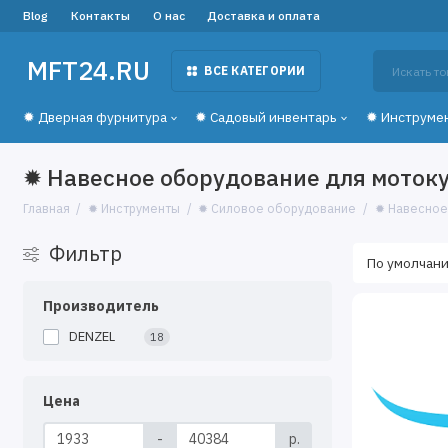
Blog
Контакты
О нас
Доставка и оплата
MFT24.RU
ВСЕ КАТЕГОРИИ
✹ Дверная фурнитура
✹ Садовый инвентарь
✹ Инструме
✹ Навесное оборудование для мотоку
Главная
✹ Инструменты
✹ Силовое оборудование
✹ Навесное
Фильтр
Производитель
DENZEL
18
Цена
-
р.