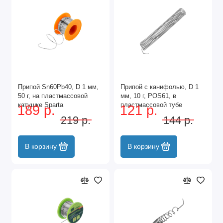
Припой Sn60Pb40, D 1 мм,
Припой с канифолью, D 1
50 г, на пластмассовой
мм, 10 г, POS61, в
катушке Sparta
пластмассовой тубе
189 р.
121 р.
Сибртех
219 р.
144 р.
В корзину
В корзину