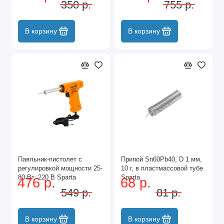
350 р.
755 р.
220 В, 60 W Matrix
В корзину
В корзину
Паяльник-пистолет с
Припой Sn60Pb40, D 1 мм,
регулировкой мощности 25-
10 г, в пластмассовой тубе
80 Вт, 220 В Sparta
Sparta
476 р.
68 р.
549 р.
81 р.
В корзину
В корзину