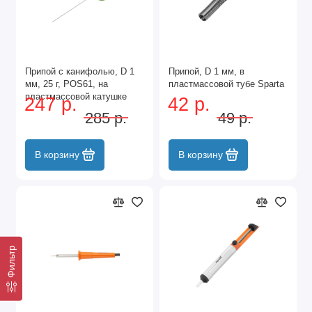
Припой с канифолью, D 1
Припой, D 1 мм, в
мм, 25 г, POS61, на
пластмассовой тубе Sparta
пластмассовой катушке
247 р.
42 р.
Сибртех
285 р.
49 р.
В корзину
В корзину
Фильтр