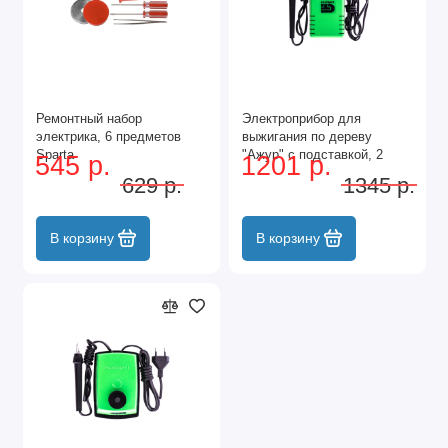
Ремонтный набор
Электроприбор для
электрика, 6 предметов
выжигания по дереву
Sparta
"Ажур" с подставкой, 2
545 р.
1201 р.
проекции в комплекте
629 р.
1345 р.
Сибртех
В корзину
В корзину