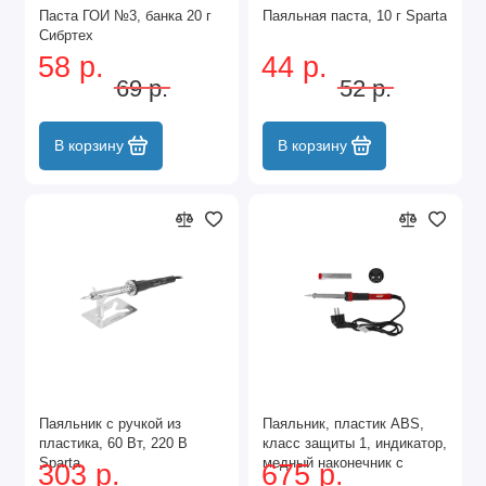
Паста ГОИ №3, банка 20 г
Паяльная паста, 10 г Sparta
Сибртех
58 р.
44 р.
69 р.
52 р.
В корзину
В корзину
Паяльник с ручкой из
Паяльник, пластик ABS,
пластика, 60 Вт, 220 В
класс защиты 1, индикатор,
Sparta
медный наконечник с
303 р.
675 р.
долговечным покрытием,