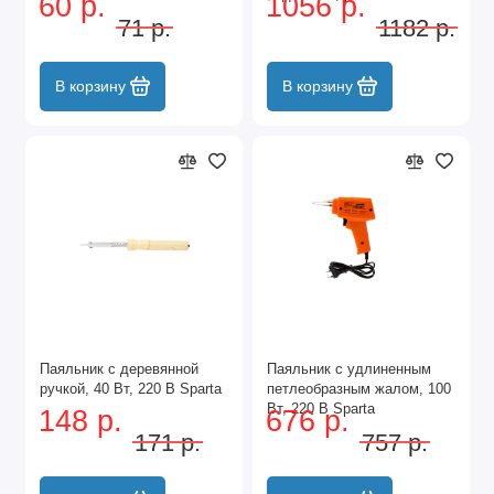
60 р.
1056 р.
элементов питания 3хАА
71 р.
1182 р.
Matrix
В корзину
В корзину
Паяльник с деревянной
Паяльник с удлиненным
ручкой, 40 Вт, 220 В Sparta
петлеобразным жалом, 100
Вт, 220 В Sparta
148 р.
676 р.
171 р.
757 р.