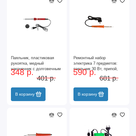
Паяльник, пластиковая
Ремонтный набор
рукоятка, медный
электрика 7 предметов:
наконечник с долговечным
паяльник 30 Вт, припой,
348 р.
590 р.
защитным покрытием, 220
флюс, две отвёртки,
401 р.
681 р.
В, 60 W Matrix
пинцет, подставка Sparta
В корзину
В корзину