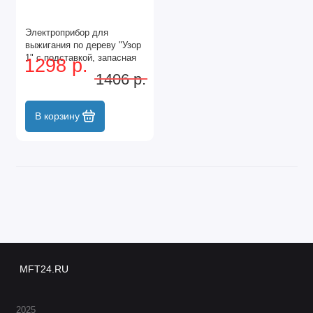
Электроприбор для
выжигания по дереву "Узор
1" с подставкой, запасная
1298 р.
игла, 5 проекций Сибртех
1406 р.
В корзину
MFT24.RU
2025