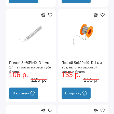
Припой Sn60Pb40, D 1 мм,
Припой Sn60Pb40, D 1 мм,
17 г, в пластмассовой тубе
25 г, на пластмассовой
Sparta
катушке Sparta
106 р.
133 р.
125 р.
153 р.
В корзину
В корзину