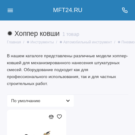
MFT24.RU
✹ Хоппер ковши
1 товар
Главная
✹ Инструменты
✹ Автомобильный инструмент
✹ Пневмо
В нашем каталоге представлены различные модели хоппер-
ковшей для механизированного нанесения штукатурных
смесей. Оборудование подходит как для
профессионального использования, так и для частных
строительных работ.
Типы хоппер-ковшей
Пневматические хоппер-ковши
Электрические модели
Компактные варианты
Профессиональные установки