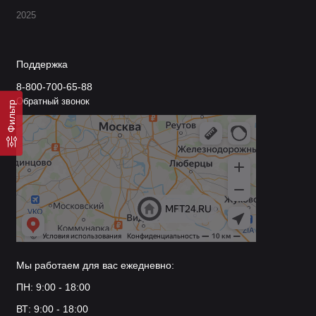
Массовых строительных объектов
2025
Технические
Поддержка
характеристики
8-800-700-65-88
Объем ковша: 5-20 литров
Обратный звонок
Фильтр
Рабочее давление: 6-8 бар
Производительность: 15-40 м²/час
Материал изготовления: высокопрочный пластик/
металл
Вес: 2-6 кг
Почему выбирают нас
Гарантия на все оборудование
Официальная поставка
Мы работаем для вас ежедневно:
Техническая поддержка
ПН: 9:00 - 18:00
Консультация по подбору
Быстрая доставка
ВТ: 9:00 - 18:00