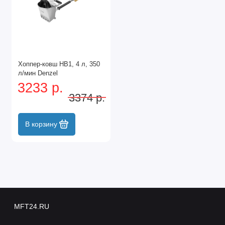
Модели с регулировкой подачи материала
Преимущества
использования хоппер-
ковшей
Хоппер-ковш HB1, 4 л, 350
л/мин Denzel
Высокая производительность работ
3233 р.
Равномерное нанесение материала
3374 р.
Экономия времени и трудозатрат
Качество штукатурного покрытия
В корзину
Возможность работы с различными смесями
Области применения
Хоппер-ковши используются для:
Наружной штукатурки стен
Внутренней отделки помещений
MFT24.RU
Ремонтных работ
Отделки фасадов