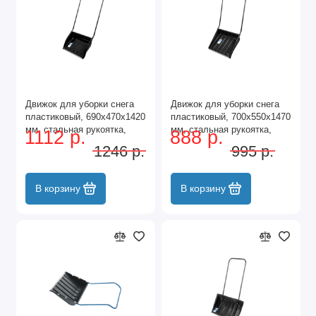
Движок для уборки снега
Движок для уборки снега
пластиковый, 690х470х1420
пластиковый, 700х550х1470
мм, стальная рукоятка,
мм, стальная рукоятка,
1112 р.
888 р.
Сибртех
Сибртех
1246 р.
995 р.
В корзину
В корзину