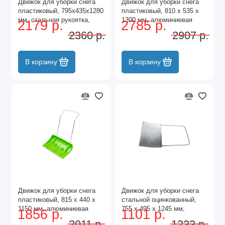
Движок для уборки снега
Движок для уборки снега
пластиковый, 795х435х1280
пластиковый, 810 х 535 х
мм, стальная рукоятка,
1300 мм, алюминиевая
2179 р.
2785 р.
усиленный Сибртех
рукоятка, Сибртех
2360 р.
2907 р.
В корзину
В корзину
Движок для уборки снега
Движок для уборки снега
пластиковый, 815 х 440 х
стальной оцинкованный,
1150 мм, алюминиевая
755 х 495 х 1245 мм,
1856 р.
1101 р.
рукоятка, Сибртех
стальная рукоятка,
2011 р.
1233 р.