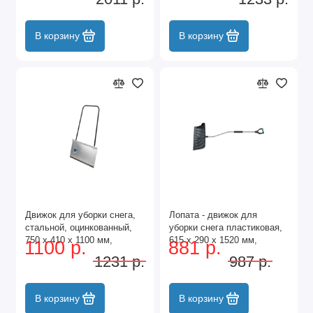
Сибртех
В корзину
В корзину
Движок для уборки снега,
Лопата - движок для
стальной, оцинкованный,
уборки снега пластиковая,
750 х 410 х 1100 мм,
615 х 290 х 1520 мм,
1100 р.
881 р.
стальная рукоятка,
стальной черенок, Palisad
1231 р.
987 р.
Сибртех
В корзину
В корзину