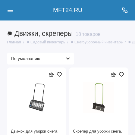
MFT24.RU
✹ Движки, скреперы
18 товаров
Главная
✹ Садовый инвентарь
✹ Снегоуборочный инвентарь
✹ Д
Движок для уборки снега
Скрепер для уборки снега,