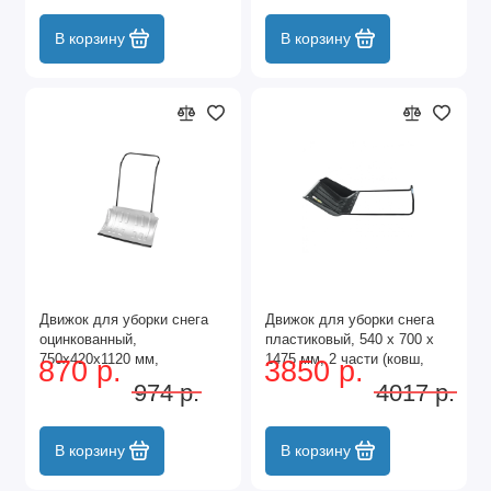
В корзину
В корзину
Движок для уборки снега
Движок для уборки снега
оцинкованный,
пластиковый, 540 х 700 х
750х420х1120 мм,
1475 мм, 2 части (ковш,
870 р.
3850 р.
усиленный, стальная
стальная рукоятка) Palisad
974 р.
4017 р.
рукоятка, Сибртех
В корзину
В корзину