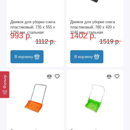
Движок для уборки снега
Движок для уборки снега
пластиковый, 735 х 555 х
пластиковый, 780 х 420 х
1250 мм, стальная
1140 мм, стальная
993 р.
1402 р.
рукоятка, Сибртех
рукоятка, Сибртех
1112 р.
1519 р.
В корзину
В корзину
Фильтр