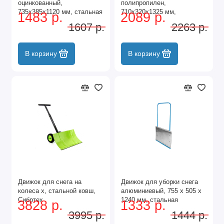
оцинкованный,
полипропилен,
735x385x1120 мм, стальная
710х320х1325 мм,
1483 р.
2089 р.
рукоятка, Сибртех
усиленная стальная
1607 р.
2263 р.
рукоятка, BASE Palisad
В корзину
В корзину
Движок для снега на
Движок для уборки снега
колеса х, стальной ковш,
алюминиевый, 755 х 505 х
Сибртех
1240 мм, стальная
3828 р.
1333 р.
рукоятка, Сибртех
3995 р.
1444 р.