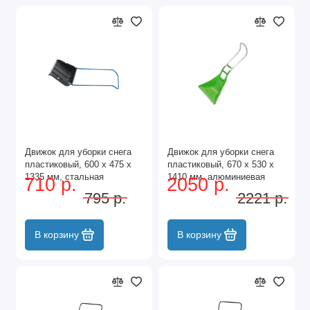
Движок для уборки снега
Движок для уборки снега
пластиковый, 600 х 475 х
пластиковый, 670 х 530 х
1335 мм, стальная
1410 мм, алюминиевая
710 р.
2050 р.
рукоятка, Сибртех
рукоятка, Сибртех
795 р.
2221 р.
В корзину
В корзину