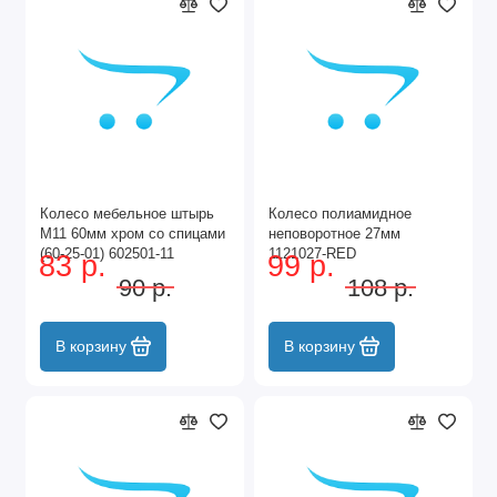
Колесо мебельное штырь
Колесо полиамидное
М11 60мм хром со спицами
неповоротное 27мм
(60-25-01) 602501-11
1121027-RED
83 р.
99 р.
90 р.
108 р.
В корзину
В корзину