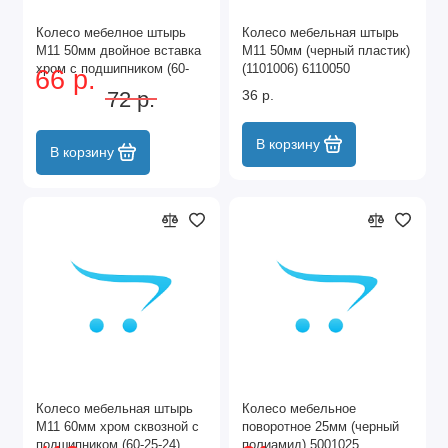
Колесо мебелное штырь
Колесо мебельная штырь
М11 50мм двойное вставка
М11 50мм (черный пластик)
хром с подшипником (60-
(1101006) 6110050
66 р.
25-26) 502526-11
72 р.
36 р.
В корзину
В корзину
Колесо мебельная штырь
Колесо мебельное
М11 60мм хром сквозной с
поворотное 25мм (черный
подшипником (60-25-24)
полиамид) 5001025