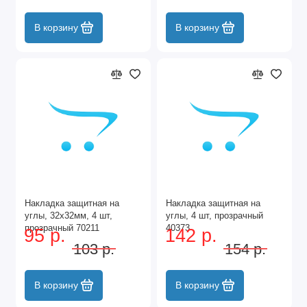
В корзину
В корзину
Накладка защитная на
Накладка защитная на
углы, 32х32мм, 4 шт,
углы, 4 шт, прозрачный
прозрачный 70211
40373
95 р.
142 р.
103 р.
154 р.
В корзину
В корзину