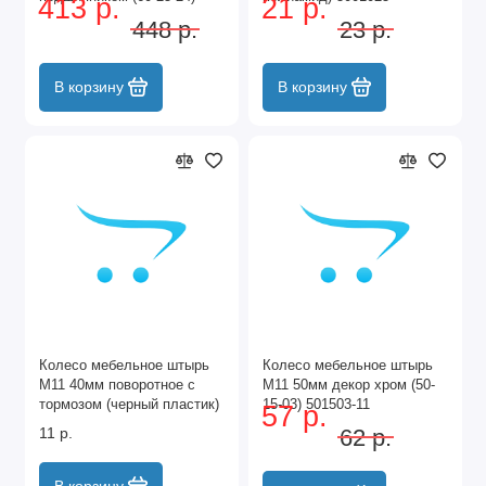
413 р.
21 р.
602524-11
448 р.
23 р.
В корзину
В корзину
Колесо мебельное штырь
Колесо мебельное штырь
М11 40мм поворотное с
М11 50мм декор хром (50-
тормозом (черный пластик)
15-03) 501503-11
57 р.
6110040
11 р.
62 р.
В корзину