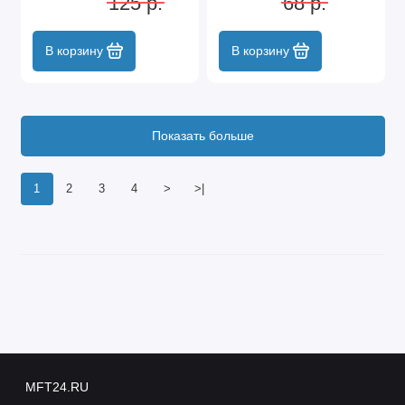
125 р.
68 р.
В корзину
В корзину
Показать больше
1
2
3
4
>
>|
MFT24.RU