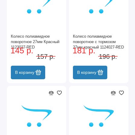
Колесо полиамидное
Колесо полиамидное
поворотное 27мм Красный
поворотное с тормозом
1123027-RED
27мм красный 1124027-RED
145 р.
181 р.
157 р.
196 р.
В корзину
В корзину