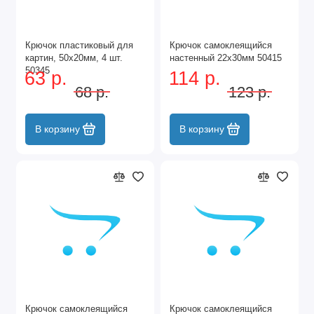
Крючок пластиковый для
Крючок самоклеящийся
картин, 50х20мм, 4 шт.
настенный 22x30мм 50415
50345
63 р.
114 р.
68 р.
123 р.
В корзину
В корзину
Крючок самоклеящийся
Крючок самоклеящийся