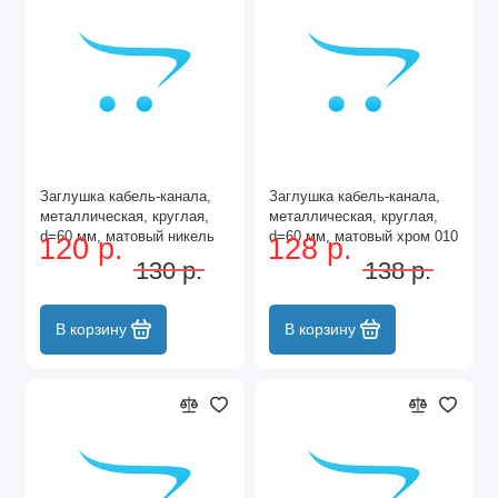
Заглушка кабель-канала,
Заглушка кабель-канала,
металлическая, круглая,
металлическая, круглая,
d=60 мм, матовый никель
d=60 мм, матовый хром 010
120 р.
128 р.
010 MN
MC
130 р.
138 р.
В корзину
В корзину