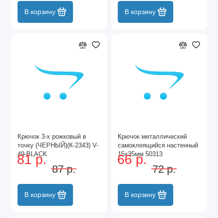
В корзину
В корзину
Крючок 3-х рожковый в
Крючок металлический
точку (ЧЕРНЫЙ)(К-2343) V-
самоклеящийся настенный
49-BLACK
15x35мм 50313
81 р.
66 р.
87 р.
72 р.
В корзину
В корзину