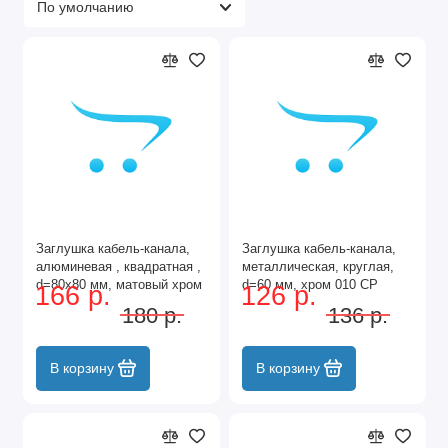
Заглушка кабель-канала,
Заглушка кабель-канала,
алюминевая , квадратная ,
металлическая, круглая,
d=80х80 мм, матовый хром
d=60 мм, хром 010 CP
166 р.
126 р.
013 MC
180 р.
136 р.
В корзину
В корзину