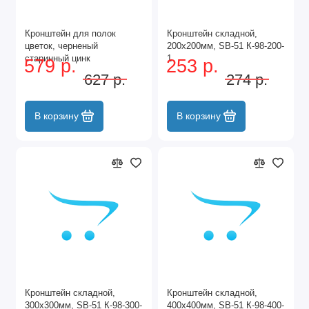
Кронштейн для полок
Кронштейн складной,
цветок, черненый
200х200мм, SB-51 К-98-200-
старинный цинк
1
579 р.
253 р.
(240х40х190 мм.) MF-150
627 р.
274 р.
BAZ
В корзину
В корзину
Кронштейн складной,
Кронштейн складной,
300х300мм, SB-51 К-98-300-
400х400мм, SB-51 К-98-400-