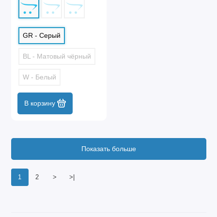
GR - Серый
BL - Матовый чёрный
W - Белый
В корзину
Показать больше
1
2
>
>|