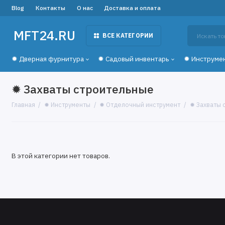
Blog
Контакты
О нас
Доставка и оплата
MFT24.RU
ВСЕ КАТЕГОРИИ
✹ Дверная фурнитура
✹ Садовый инвентарь
✹ Инструме
✹ Захваты строительные
Главная
✹ Инструменты
✹ Отделочный инструмент
✹ Захваты 
В этой категории нет товаров.