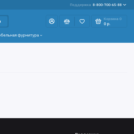
Поддержка
8-800-700-65-88
Корзина
0
и
0 р.
ебельная фурнитура