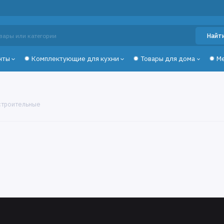
Найт
нты
✹ Комплектующие для кухни
✹ Товары для дома
✹ М
строительные