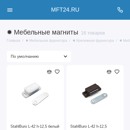
MFT24.RU
✹ Мебельные магниты
16 товаров
Главная
✹ Мебельная фурнитура
✹ Крепежная фурнитура
✹ Меб
StahlBuro L-42 h-12,5 белый
StahlBuro L-42 h-12,5