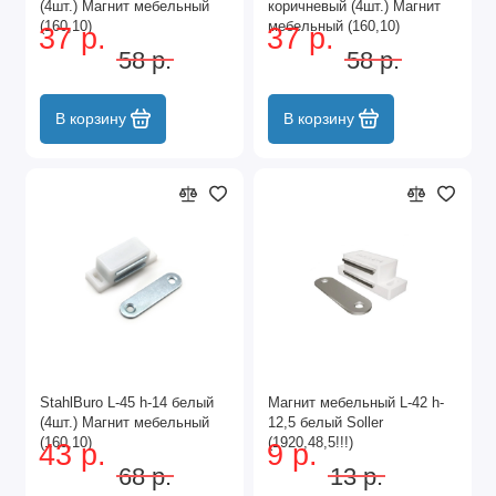
(4шт.) Магнит мебельный
коричневый (4шт.) Магнит
(160,10)
мебельный (160,10)
37 р.
37 р.
58 р.
58 р.
В корзину
В корзину
StahlBuro L-45 h-14 белый
Магнит мебельный L-42 h-
(4шт.) Магнит мебельный
12,5 белый Soller
(160,10)
(1920,48,5!!!)
43 р.
9 р.
68 р.
13 р.