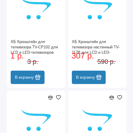
ХБ Кронштейн для
ХБ Кронштейн для
телевизора TV-CP102 для
телевизора настенный TV-
LCD и LED-телевизоров
117B для LCD и LED-
1 р.
307 р.
10"-27" наклонно-
телевизоров 14"-42"
3 р.
590 р.
поворотный
наклонно-поворотный
В корзину
В корзину