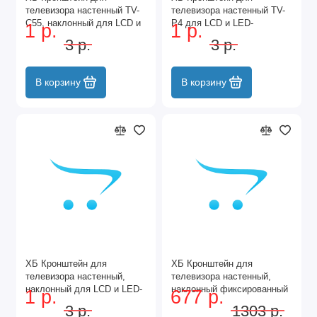
телевизора настенный TV-
телевизора настенный TV-
C55, наклонный для LCD и
P4 для LCD и LED-
1 р.
1 р.
LED-телевизоров 32"-70"
телевизоров 32"-60"
3 р.
3 р.
наклонно-поворотный
В корзину
В корзину
ХБ Кронштейн для
ХБ Кронштейн для
телевизора настенный,
телевизора настенный,
наклонный для LCD и LED-
наклонный фиксированный
1 р.
677 р.
телевизоров 14"-43" TV-C35
для LCD и LED-
3 р.
1303 р.
телевизоров 14"-45"