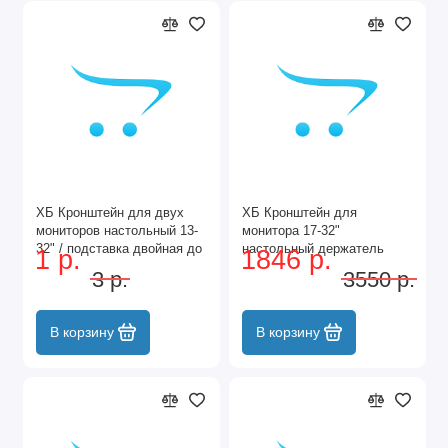
ХБ Кронштейн для двух
ХБ Кронштейн для
мониторов настольный 13-
монитора 17-32"
32" / подставка двойная до
настольный держатель
1 р.
1846 р.
2х10 кг
подставка под монитор
3 р.
3550 р.
В корзину
В корзину