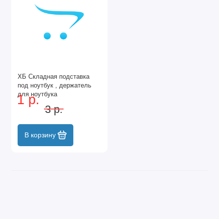
ХБ Складная подставка
под ноутбук , держатель
для ноутбука
1 р.
3 р.
В корзину