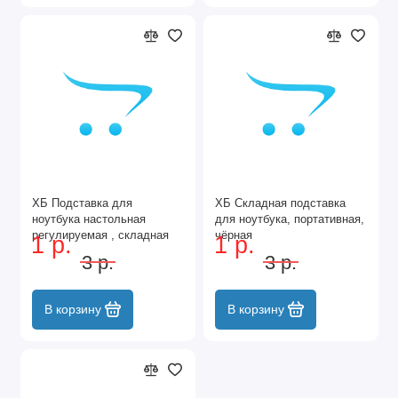
ХБ Подставка для
ХБ Складная подставка
ноутбука настольная
для ноутбука, портативная,
регулируемая , складная
чёрная
1 р.
1 р.
3 р.
3 р.
В корзину
В корзину