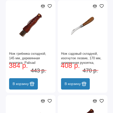
Нож грибника складной,
Нож садовый складной,
145 мм, деревянная
изогнутое лезвие, 170 мм,
рукоятка, Palisad
деревянная рукоятка,
384 р.
408 р.
Palisad
443 р.
470 р.
В корзину
В корзину