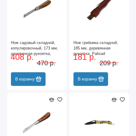
Нож садовый складной,
Нож грибника складной,
копулировочный, 173 мм,
185 мм, деревянная
деревянная рукоятка,
рукоятка, Palisad
408 р.
181 р.
Palisad
470 р.
209 р.
В корзину
В корзину