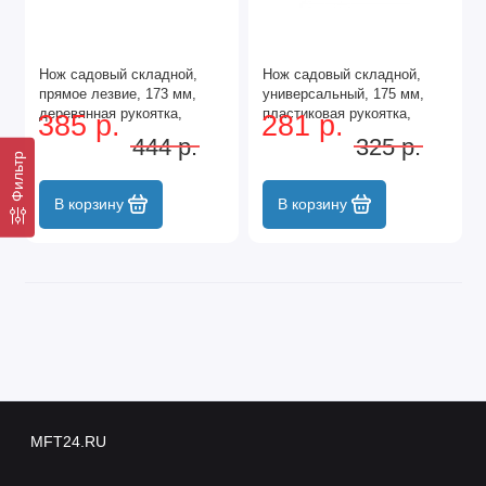
Нож садовый складной,
Нож садовый складной,
прямое лезвие, 173 мм,
универсальный, 175 мм,
деревянная рукоятка,
пластиковая рукоятка,
385 р.
281 р.
Palisad
Palisad
444 р.
325 р.
Фильтр
В корзину
В корзину
MFT24.RU