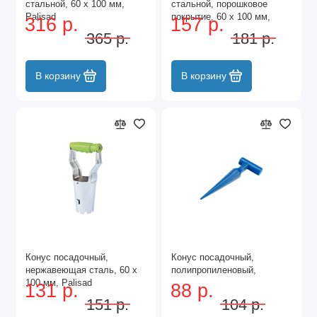
стальной, 60 х 100 мм,
стальной, порошковое
Palisad
покрытие, 60 х 100 мм,
316 р.
157 р.
Сибртех
365 р.
181 р.
В корзину
В корзину
Конус посадочный,
Конус посадочный,
нержавеющая сталь, 60 х
полипропиленовый,
100 мм, Palisad
131 р.
88 р.
151 р.
104 р.