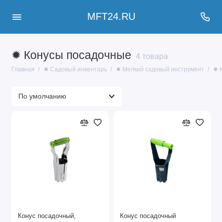
MFT24.RU
✹ Конусы посадочные
4 товара
Главная
✹ Садовый инвентарь
✹ Мелкий садовый инструмент
✹ 
Конус посадочный,
Конус посадочный