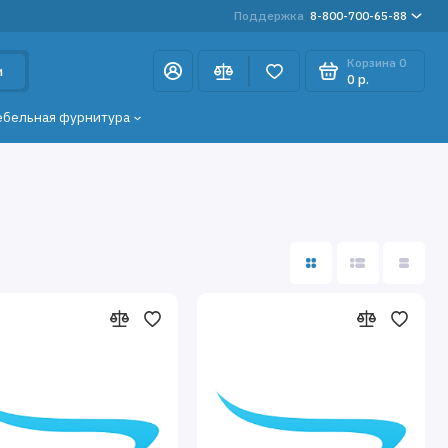
Поддержка
8-800-700-65-88
Корзина
0
и
0 р.
ебельная фурнитура