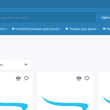
Найт
нты
✹ Комплектующие для кухни
✹ Товары для дома
✹ М