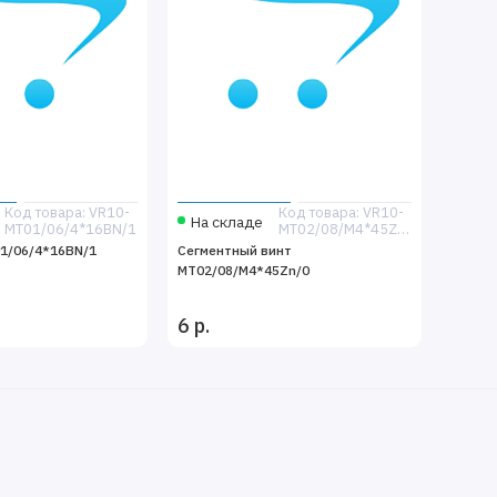
Код товара: VR10-
Код товара: VR10-
На складе
MT01/06/4*16BN/1
MT02/08/M4*45Zn/0
1/06/4*16BN/1
Сегментный винт
MT02/08/M4*45Zn/0
6 р.