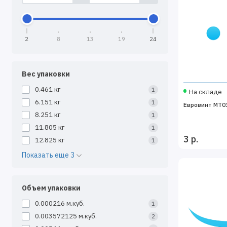
2
8
13
19
24
Вес упаковки
0.461 кг
1
На складе
6.151 кг
1
Евровинт MT03
8.251 кг
1
11.805 кг
1
3 р.
12.825 кг
1
Показать еще 3
Объем упаковки
0.000216 м.куб.
1
0.003572125 м.куб.
2