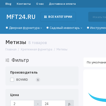
Blog
Контакты
О нас
Доставка и оплата
MFT24.RU
ВСЕ КАТЕГОРИИ
✹ Дверная фурнитура
✹ Садовый инвентарь
✹ Инструме
Метизы
8 товаров
Главная
Крепежная фурнитура
Метизы
Фильтр
Производитель
BOYARD
6
Цена
-
р.