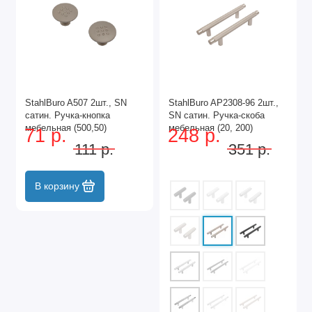
StahlBuro A507 2шт., SN
StahlBuro AP2308-96 2шт.,
сатин. Ручка-кнопка
SN сатин. Ручка-скоба
мебельная (500,50)
мебельная (20, 200)
71 р.
248 р.
111 р.
351 р.
В корзину