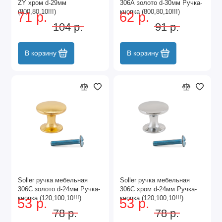
ZY хром d-29мм
306А золото d-30мм Ручка-
(800,80,10!!!)
кнопка (800,80,10!!!)
71 р.
62 р.
104 р.
91 р.
В корзину
В корзину
Soller ручка мебельная
Soller ручка мебельная
306С золото d-24мм Ручка-
306С хром d-24мм Ручка-
кнопка (120,100,10!!!)
кнопка (120,100,10!!!)
53 р.
53 р.
78 р.
78 р.