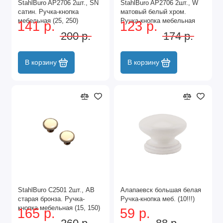
StahlBuro AP2706 2шт., SN
StahlBuro AP2706 2шт., W
сатин. Ручка-кнопка
матовый белый хром.
мебельная (25, 250)
Ручка-кнопка мебельная
141 р.
123 р.
(25, 250)
200 р.
174 р.
В корзину
В корзину
StahlBuro C2501 2шт., AB
Алапаевск большая белая
старая бронза. Ручка-
Ручка-кнопка меб. (10!!!)
кнопка мебельная (15, 150)
165 р.
59 р.