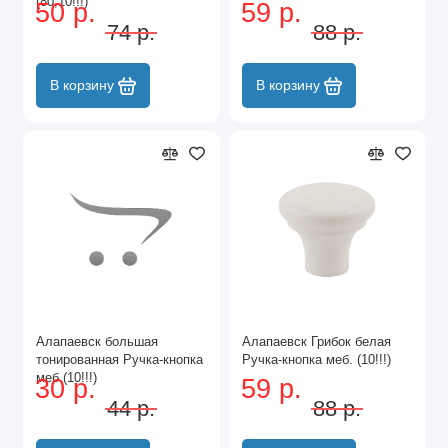
(80,10!!!)
50 р.
59 р.
74 р.
88 р.
В корзину
В корзину
Алапаевск большая
Алапаевск Грибок белая
тонированная Ручка-кнопка
Ручка-кнопка меб. (10!!!)
меб.(10!!!)
30 р.
59 р.
44 р.
88 р.