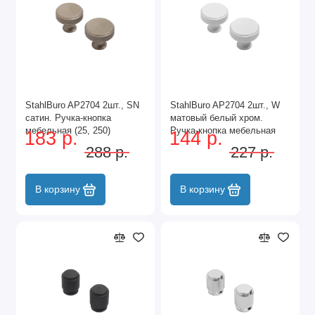
StahlBuro AP2704 2шт., SN
StahlBuro AP2704 2шт., W
сатин. Ручка-кнопка
матовый белый хром.
мебельная (25, 250)
Ручка-кнопка мебельная
183 р.
144 р.
(25, 250)
288 р.
227 р.
В корзину
В корзину