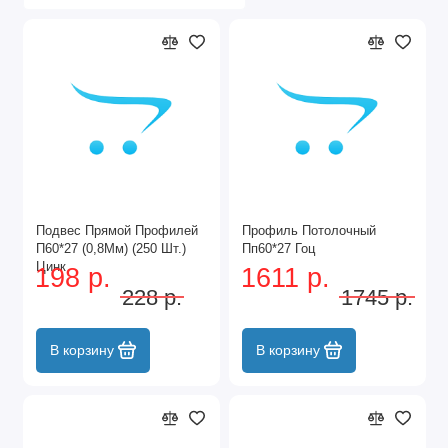
Подвес Прямой Профилей
Профиль Потолочный
П60*27 (0,8Мм) (250 Шт.)
Пп60*27 Гоц
Цинк
198 р.
1611 р.
228 р.
1745 р.
В корзину
В корзину