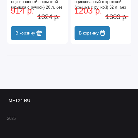
оцинкованный с крышкой
оцинкованный с крышкой
(крышка с ручкой) 20 л, без
(крышка с ручкой) 32 л, без
914 р.
1203 р.
крана
крана
1024 р.
1303 р.
В корзину
В корзину
MFT24.RU
2025