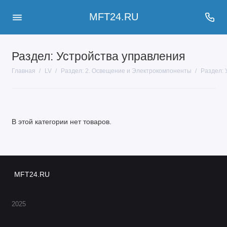
MFT24.RU
Раздел: Устройства управления
Главная
LV
Раздел: 2. Освещение и Электрокомпоненты
Раздел: 
В этой категории нет товаров.
MFT24.RU
2025