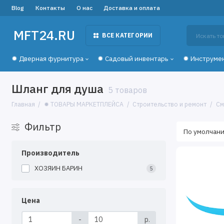
Blog
Контакты
О нас
Доставка и оплата
MFT24.RU
ВСЕ КАТЕГОРИИ
✹ Дверная фурнитура
✹ Садовый инвентарь
✹ Инструме
Шланг для душа
5 товаров
Главная
✹ ТОВАРЫ МАРКЕТПЛЕЙСА
Строительство и ремонт
См
Фильтр
Производитель
ХОЗЯИН БАРИН
5
Цена
-
р.