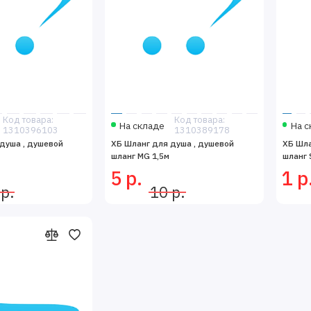
Код товара:
Код товара:
На складе
На с
1310396103
1310389178
душа , душевой
ХБ Шланг для душа , душевой
ХБ Шла
шланг MG 1,5м
шланг 
5 р.
1 р
р.
10 р.