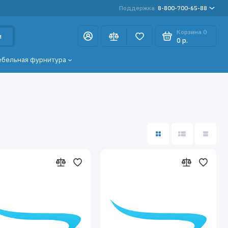
Поддержка
8-800-700-65-88
Корзина
0
и
0 р.
ебельная фурнитура