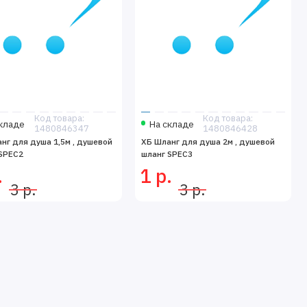
Код товара:
Код товара:
кладе
На складе
1480846347
1480846428
нг для душа 1,5м , душевой
ХБ Шланг для душа 2м , душевой
SPEC2
шланг SPEC3
.
1 р.
3 р.
3 р.