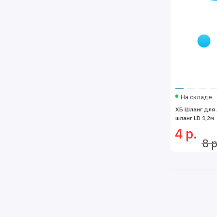
На складе
ХБ Шланг для
шланг LD 1,2м
4 р.
8 р