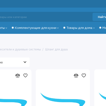
Найт
нты
✹ Комплектующие для кухни
✹ Товары для дома
✹ М
есители и душевые системы
Шланг для душа