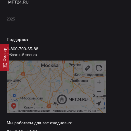
MFT24.RU
Где применяются?
2025
Внедорожное вождение
Зимний период
Грязевые участки
Поддержка
Пересеченная местность
8-800-700-65-88
Фильтр
Аварийные ситуации
Обратный звонок
Как выбрать подходящие
антибуксы?
При выборе учитывайте:
Вес вашего автомобиля
Условия эксплуатации
Размер колес
Частоту использования
Мы работаем для вас ежедневно:
Бюджет