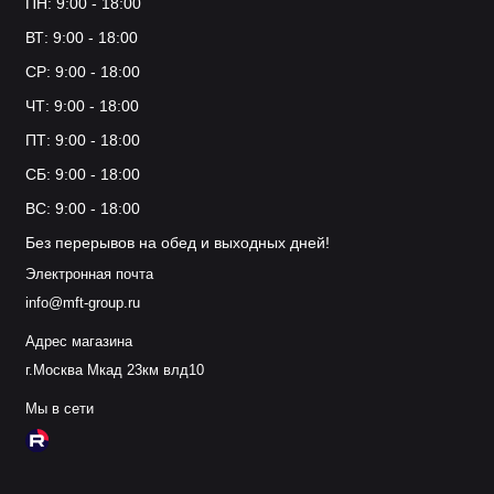
ПН: 9:00 - 18:00
Где купить?
ВТ: 9:00 - 18:00
Приобрести антибуксы можно прямо сейчас. Мы
СР: 9:00 - 18:00
предлагаем:
ЧТ: 9:00 - 18:00
ПТ: 9:00 - 18:00
Широкий ассортимент моделей
Разные типы конструкций
СБ: 9:00 - 18:00
Доступные цены
ВС: 9:00 - 18:00
Гарантию качества
Без перерывов на обед и выходных дней!
Профессиональную консультацию
Электронная почта
info@mft-group.ru
Адрес магазина
г.Москва Мкад 23км влд10
Мы в сети