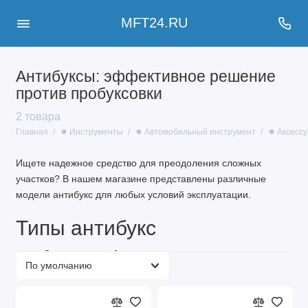
MFT24.RU
Антибуксы: эффективное решение
против пробуксовки
2 товара
Главная
✹ Инструменты
✹ Автомобильный инструмент
✹ Аксесс
Ищете надежное средство для преодоления сложных
участков? В нашем магазине представлены различные
модели антибукс для любых условий эксплуатации.
Типы антибукс
Складные антибуксы
Цельные модели
Компактные антибуксы
Усиленные конструкции