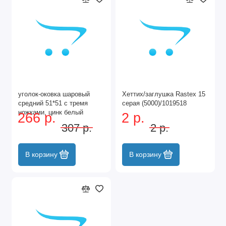
уголок-оковка шаровый
Хеттих/заглушка Rastex 15
средний 51*51 с тремя
серая (5000)/1019518
ножками, цинк белый
266 р.
2 р.
307 р.
2 р.
В корзину
В корзину