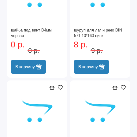
шайба под винт D4мм
шуруп для лаг и реек DIN
черная
571 10*160 цинк
0 р.
8 р.
0 р.
9 р.
В корзину
В корзину