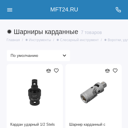
MFT24.RU
✹ Шарниры карданные
7 товаров
Главная
✹ Инструменты
✹ Слесарный инструмент
✹ Воротки, уд
Кардан ударный 1/2 Stels
Шарнир карданный с