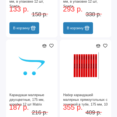
мм, в упаковке 12 шт,
мм, в упаковке 12 шт,
Sparta
Sparta
133 р.
293 р.
158 р.
338 р.
В корзину
В корзину
Карандаши малярные
Набор карандашей
двухцветные, 175 мм,
малярных прямоугольных с
коробка 12 шт Matrix
точилкой в тубе, 175 мм, 10
187 р.
355 р.
шт Matrix
216 р.
409 р.