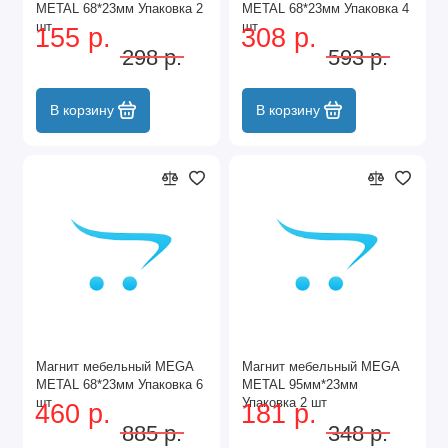
METAL 68*23мм Упаковка 2
METAL 68*23мм Упаковка 4
шт
шт
155 р.
308 р.
298 р.
593 р.
В корзину
В корзину
Магнит мебельный MEGA
Магнит мебельный MEGA
METAL 68*23мм Упаковка 6
METAL 95мм*23мм
шт
Упаковка 2 шт
460 р.
181 р.
885 р.
348 р.