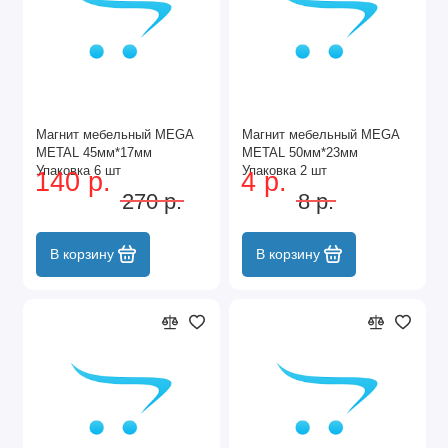
Магнит мебельный MEGA
Магнит мебельный MEGA
METAL 45мм*17мм
METAL 50мм*23мм
Упаковка 6 шт
Упаковка 2 шт
140 р.
4 р.
270 р.
8 р.
В корзину
В корзину