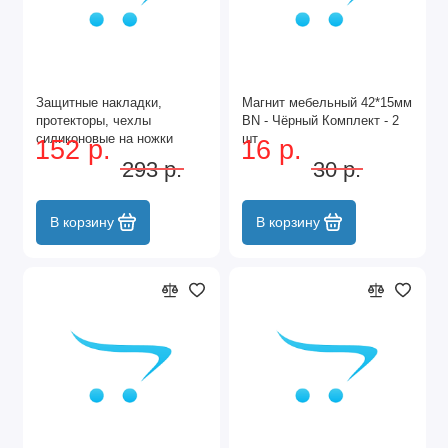
Защитные накладки,
Магнит мебельный 42*15мм
протекторы, чехлы
BN - Чёрный Комплект - 2
силиконовые на ножки
шт
152 р.
16 р.
стола, стула, комода
293 р.
30 р.
40*40мм Чёрный 8шт
В корзину
В корзину