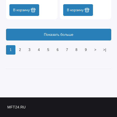
В корзину
В корзину
Показать больше
1
2
3
4
5
6
7
8
9
>
>|
MFT24.RU