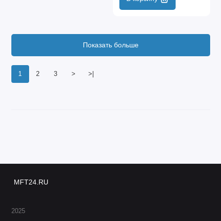
Показать больше
1
2
3
>
>|
MFT24.RU
2025