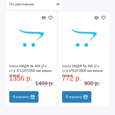
плита КМДФ № 404 (2-х
плита КМДФ № 406 (2-х
ст.)/ 4*1220*2050 мм вишня
ст.)/ 6*610*2800 мм вишня
(masa)
(masa)
1356 р.
772 р.
1469 р.
900 р.
В корзину
В корзину