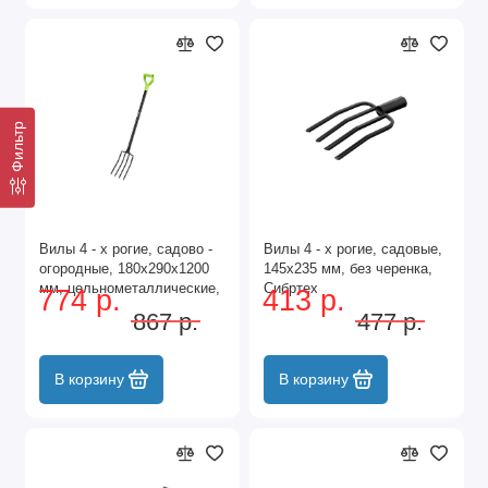
Фильтр
Вилы 4 - х рогие, садово -
Вилы 4 - х рогие, садовые,
огородные, 180х290х1200
145х235 мм, без черенка,
мм, цельнометаллические,
Сибртех
774 р.
413 р.
Palisad
867 р.
477 р.
В корзину
В корзину