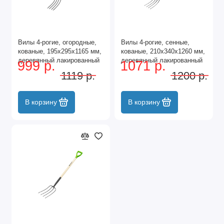
Вилы 4-рогие, огородные,
Вилы 4-рогие, сенные,
кованые, 195х295х1165 мм,
кованые, 210х340х1260 мм,
деревянный лакированный
деревянный лакированный
999 р.
1071 р.
черенок Сибртех
черенок Palisad
1119 р.
1200 р.
В корзину
В корзину