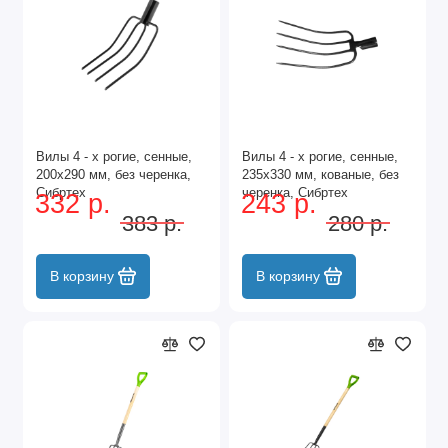
Вилы 4 - х рогие, сенные,
Вилы 4 - х рогие, сенные,
200х290 мм, без черенка,
235х330 мм, кованые, без
Сибртех
черенка, Сибртех
332 р.
243 р.
383 р.
280 р.
В корзину
В корзину