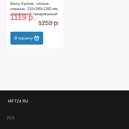
Вилы 4-рогие, сенные,
кованые, 210х340х1260 мм,
деревянный лакированный
1119 р.
черенок Сибртех
1253 р.
В корзину
MFT24.RU
2025