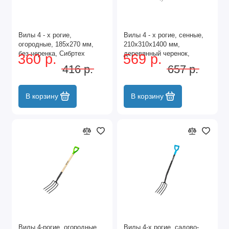
Вилы 4 - х рогие,
Вилы 4 - х рогие, сенные,
огородные, 185х270 мм,
210х310х1400 мм,
без черенка, Сибртех
деревянный черенок,
360 р.
569 р.
Сибртех
416 р.
657 р.
В корзину
В корзину
Вилы 4-рогие, огородные,
Вилы 4-х рогие, садово-