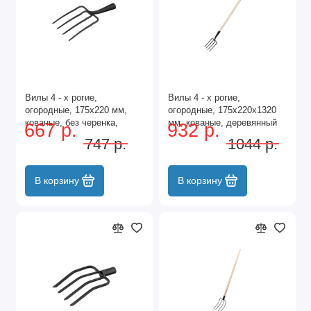
Вилы 4 - х рогие,
Вилы 4 - х рогие,
огородные, 175х220 мм,
огородные, 175х220х1320
кованые, без черенка,
мм, кованые, деревянный
667 р.
932 р.
Арти,
черенок, Арти,
747 р.
1044 р.
В корзину
В корзину