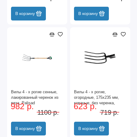
В корзину
В корзину
Вилы 4 - х рогие сенные,
Вилы 4 - х рогие,
лакированный черенок из
огородные, 175х235 мм,
вяза, Palisad
кованые, без черенка,
982 р.
623 р.
Сибртех
1100 р.
719 р.
В корзину
В корзину