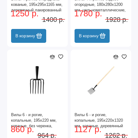
кованые, 195х295х1165 мм,
огородные, 180х280х1200
деревянный лакированный
мм, цельнометаллические,
1250 р.
1780 р.
черенок Palisad
кованые, LUXE Palisad
1400 р.
1928 р.
В корзину
В корзину
Вилы 6 - и рогие,
Вилы 6 - и рогие,
копальные, 195х220 мм,
копальные, 195х220х1320
кованые, без черенка,
мм, кованые, деревянный
860 р.
1127 р.
Арти,
черенок, Арти,
964 р.
1262 р.