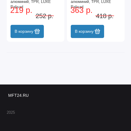
алюминий, TPR, LUXE
алюминий, TPR, LUXE
Palisad
Palisad
219 р.
363 р.
252 р.
418 р.
В корзину
В корзину
MFT24.RU
2025