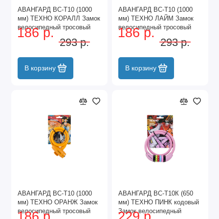
АВАНГАРД ВС-Т10 (1000
АВАНГАРД ВС-Т10 (1000
мм) ТЕХНО КОРАЛЛ Замок
мм) ТЕХНО ЛАЙМ Замок
велосипедный тросовый
велосипедный тросовый
186 р.
186 р.
(60,10)
(60,10)
293 р.
293 р.
В корзину
В корзину
АВАНГАРД ВС-Т10 (1000
АВАНГАРД ВС-Т10К (650
мм) ТЕХНО ОРАНЖ Замок
мм) ТЕХНО ПИНК кодовый
велосипедный тросовый
Замок велосипедный
186 р.
229 р.