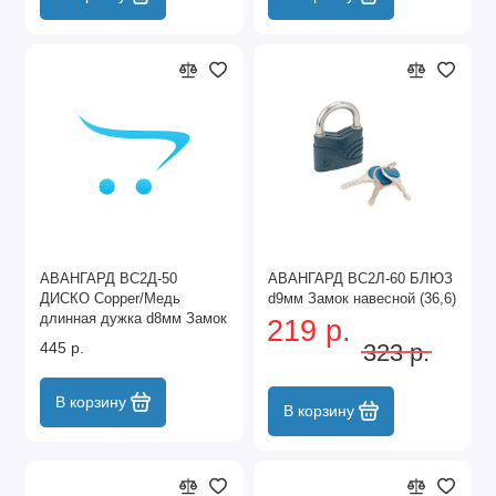
АВАНГАРД ВС2Д-50
АВАНГАРД ВС2Л-60 БЛЮЗ
ДИСКО Copper/Медь
d9мм Замок навесной (36,6)
длинная дужка d8мм Замок
219 р.
навесной (48,6)
445 р.
323 р.
В корзину
В корзину