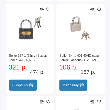
Устойчивость к погодным условиям
Размер проушин
Тип механизма
Дополнительные
характеристики
Современные навесные замки могут иметь:
Защиту от высверливания
Soller 367-1 (75мм) Замок
Soller Extra 401-40HD сатин
Противовандальные элементы
навесной (36,6!!!)
Замок навесной (120,12)
321 р.
106 р.
Специальное покрытие против коррозии
474 р.
157 р.
Для заказа навесных замков или консультации звоните по
телефону или оставьте заявку на сайте. Наши специалисты
В корзину
В корзину
помогут подобрать оптимальную модель под ваши
требования и бюджет.