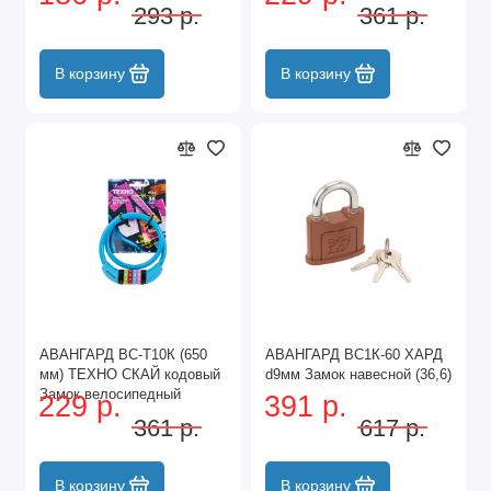
(60,10)
тросовый (60,10)
293 р.
361 р.
В корзину
В корзину
АВАНГАРД ВС-Т10К (650
АВАНГАРД ВС1К-60 ХАРД
мм) ТЕХНО СКАЙ кодовый
d9мм Замок навесной (36,6)
Замок велосипедный
229 р.
391 р.
тросовый (60,10)
361 р.
617 р.
В корзину
В корзину