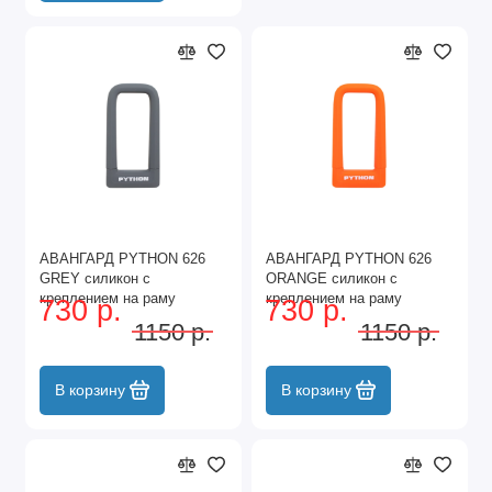
АВАНГАРД PYTHON 626
АВАНГАРД PYTHON 626
GREY силикон с
ORANGE силикон с
креплением на раму
креплением на раму
730 р.
730 р.
всепогодный замок
всепогодный замок
1150 р.
1150 р.
навесной (20,10)
навесной (20,10)
В корзину
В корзину