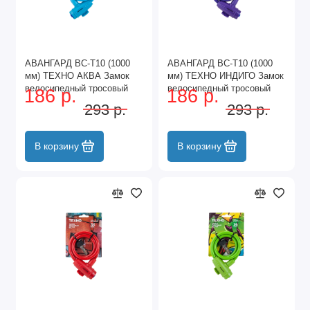
АВАНГАРД ВС-Т10 (1000
АВАНГАРД ВС-Т10 (1000
мм) ТЕХНО АКВА Замок
мм) ТЕХНО ИНДИГО Замок
велосипедный тросовый
велосипедный тросовый
186 р.
186 р.
(60,10)
(60,10)
293 р.
293 р.
В корзину
В корзину