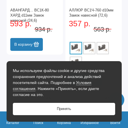
АВАНГАРД... ВС1К-80
АЛЛЮР ВС1Ч-760 d10мм
ХАРД d11мм Замок
Замок навесной (72,6)
навесной (24,6)
593 р.
357 р.
934 р.
563 р.
В корзину
Мы используем файлы cookie и другие средства
сохранения предпочтений и анализа действий
В корзину
посетителей сайта. Подробнее в
Условия
соглашения
. Нажмите «Принять», если даете
согласие на это.
Принять
0
Каталог
Поиск
Корзина
Избранное
Войти