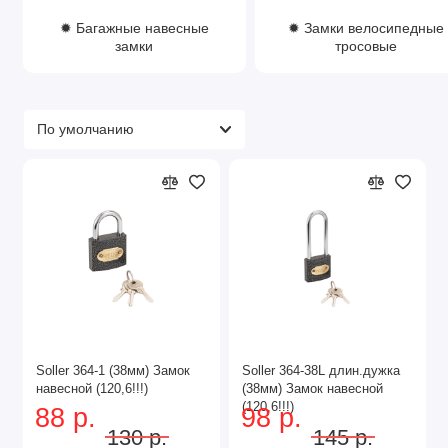
Цилиндровые замки
✹ Багажные навесные
✹ Замки велосипедные
Сувальдные замки
замки
тросовые
Кодовые замки
Дисковые замки
Электронные замки
Материалы изготовления
В наличии навесные замки из:
Хромированной стали
Нержавеющей стали
Чугуна
Латуни
Особенности и
преимущества
Soller 364-1 (38мм) Замок
Soller 364-38L длин.дужка
навесной (120,6!!!)
(38мм) Замок навесной
(120,6!!!)
88 р.
98 р.
Простота установки
130 р.
145 р.
Надежность конструкции