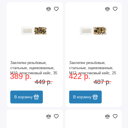
Заклепки резьбовые,
Заклепки резьбовые,
стальные, оцинкованные,
стальные, оцинкованные,
М10, пластиковый кейс, 35
М12, пластиковый кейс, 25
389 р.
422 р.
шт. Denzel
шт. Denzel
449 р.
487 р.
В корзину
В корзину