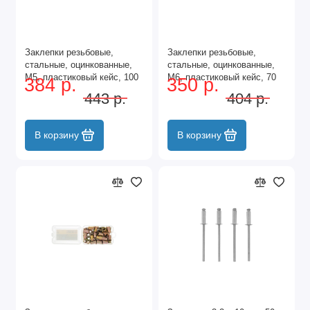
Заклепки резьбовые,
Заклепки резьбовые,
стальные, оцинкованные,
стальные, оцинкованные,
М5, пластиковый кейс, 100
М6, пластиковый кейс, 70
384 р.
350 р.
шт. Denzel
шт. Denzel
443 р.
404 р.
В корзину
В корзину