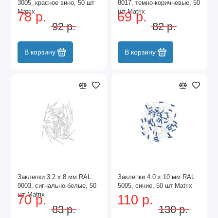
3005, красное вино, 50 шт
8017, темно-коричневые, 50
Matrix
шт Matrix
78 р.
69 р.
92 р.
82 р.
В корзину
В корзину
Заклепки 3.2 х 8 мм RAL
Заклепки 4.0 х 10 мм RAL
9003, сигнально-белые, 50
5005, синие, 50 шт Matrix
шт Matrix
70 р.
110 р.
83 р.
130 р.