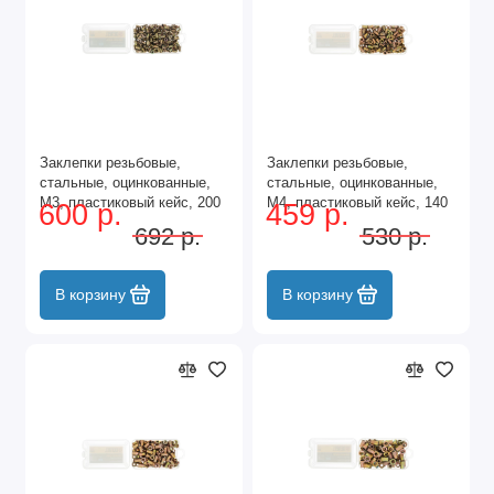
Заклепки резьбовые,
Заклепки резьбовые,
стальные, оцинкованные,
стальные, оцинкованные,
М3, пластиковый кейс, 200
М4, пластиковый кейс, 140
600 р.
459 р.
шт. Denzel
шт. Denzel
692 р.
530 р.
В корзину
В корзину