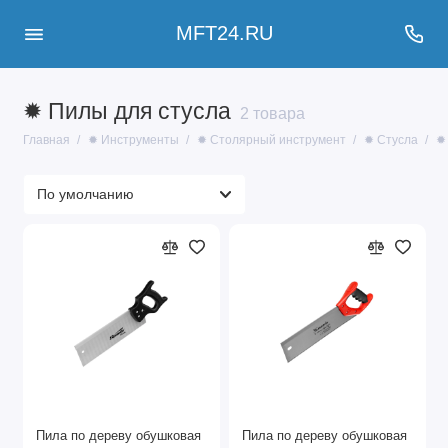
MFT24.RU
✹ Пилы для стусла
2 товара
Главная
✹ Инструменты
✹ Столярный инструмент
✹ Стусла
✹
Пила по дереву обушковая
Пила по дереву обушковая