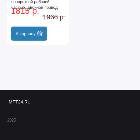
поворотной рабочей
частью, двойной привод
1815 р.
Luxe, Palisad
1966 р.
В корзину
MFT24.RU
2025