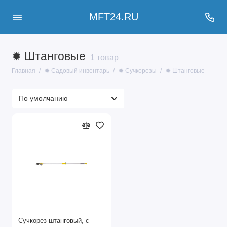
MFT24.RU
✹ Штанговые
1 товар
Главная
✹ Садовый инвентарь
✹ Сучкорезы
✹ Штанговые
Сучкорез штанговый, с