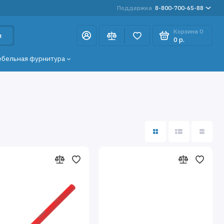
Поддержка
8-800-700-65-88
Корзина
0
и
0 р.
ебельная фурнитура