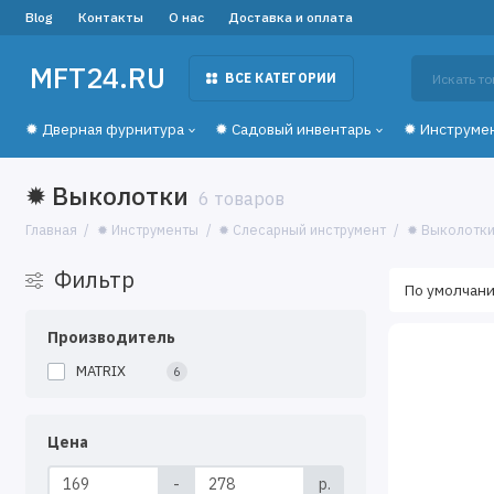
Blog
Контакты
О нас
Доставка и оплата
MFT24.RU
ВСЕ КАТЕГОРИИ
✹ Дверная фурнитура
✹ Садовый инвентарь
✹ Инструме
✹ Выколотки
6 товаров
Главная
✹ Инструменты
✹ Слесарный инструмент
✹ Выколотк
Фильтр
Производитель
MATRIX
6
Цена
-
р.