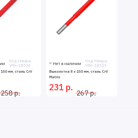
Код товара:
Код товара:
чии
Нет в наличии
VR6-18304
VR6-18305
150 мм, сталь CrV
Выколотка 8 x 150 мм, сталь CrV
Matrix
231 р.
258 р.
267 р.