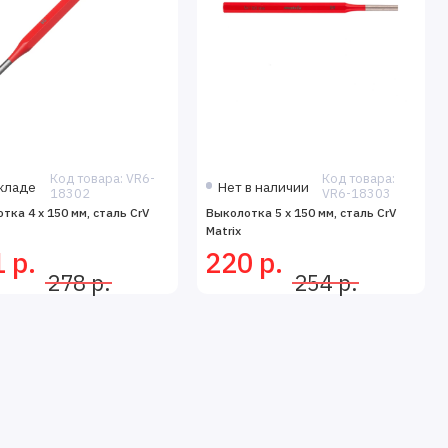
Код товара: VR6-
Код товара:
кладе
Нет в наличии
18302
VR6-18303
тка 4 x 150 мм, сталь CrV
Выколотка 5 x 150 мм, сталь CrV
Matrix
 р.
220 р.
278 р.
254 р.