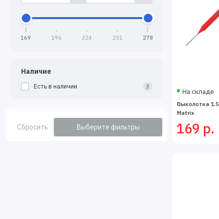
169
196
224
251
278
Наличие
Есть в наличии
3
На складе
Выколотка 1.5 
Matrix
169 р.
Сбросить
Выберите фильтры