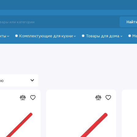
Найт
нты
✹ Комплектующие для кухни
✹ Товары для дома
✹ М
и