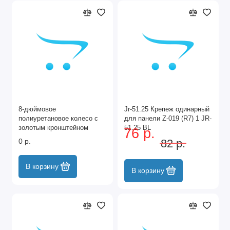
8-дюймовое
Jr-51.25 Крепеж одинарный
полиуретановое колесо с
для панели Z-019 (R7) 1 JR-
золотым кронштейном
51.25 BL
76 р.
9180-01-KPCI
0 р.
82 р.
В корзину
В корзину