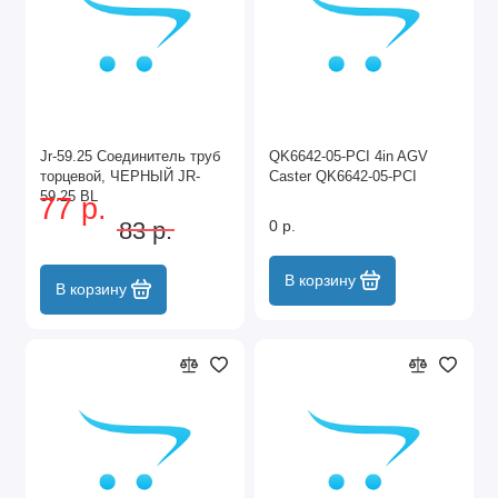
Jr-59.25 Соединитель труб
QK6642-05-PCI 4in AGV
торцевой, ЧЕРНЫЙ JR-
Caster QK6642-05-PCI
59.25 BL
77 р.
83 р.
0 р.
В корзину
В корзину