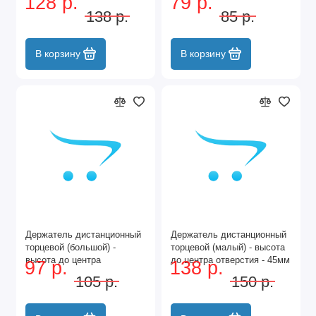
128 р.
79 р.
(XG-021A/25) ЧЕРНЫЙ
(XG-021A/16) ЧЕРНЫЙ
138 р.
85 р.
2854-25 BL
2854-16 BL
В корзину
В корзину
Держатель дистанционный
Держатель дистанционный
торцевой (большой) -
торцевой (малый) - высота
высота до центра
до центра отверстия - 45мм
97 р.
138 р.
отверстия - 55мм (XG-
(XG-021B/25) ЧЕРНЫЙ
105 р.
150 р.
019B/16) ЧЕРНЫЙ 2853-16
2855-25 BL
BL