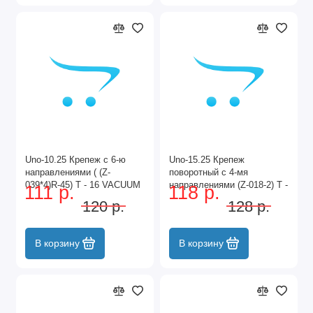
Uno-10.25 Крепеж с 6-ю
Uno-15.25 Крепеж
направлениями ( (Z-
поворотный с 4-мя
039*4)R-45) T - 16 VACUUM
направлениями (Z-018-2) T -
111 р.
118 р.
UNO-10.25 VACUUM
17 UNO-15.25
120 р.
128 р.
В корзину
В корзину