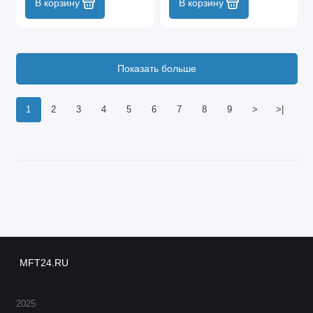
В корзину
В корзину
Показать больше
1
2
3
4
5
6
7
8
9
>
>|
MFT24.RU
2025