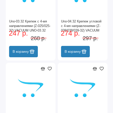
Unо-03.32 Крепеж с 4-мя
Unо-04.32 Крепеж угловой
направлениями (Z-025/025-
с 4-мя направлениями (Z-
32) VACUUM UNO-03.32
038/038/039-32) VACUUM
247 р.
274 р.
VACUUM
UNO-04.32 VACUUM
268 р.
297 р.
В корзину
В корзину