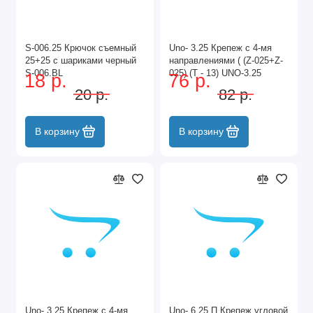
S-006.25 Крючок съемный
Uno- 3.25 Крепеж с 4-мя
25+25 с шариками черный
направлениями ( (Z-025+Z-
S-006.BL
025) (T - 13) UNO-3.25
18 р.
76 р.
20 р.
82 р.
В корзину
В корзину
Uno- 3.25 Крепеж с 4-мя
Uno- 6.25 П Крепеж угловой