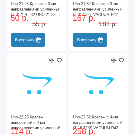
Unо-21.25 Крепеж с 3-мя
Unо-21.32 Крепеж с 3-мя
направлениями усиленный
направлениями усиленный
(Z-017) R - 42 UNO-21.25
(Z-017-32), VACUUM R42
50 р.
167 р.
UNO-21.32 VACUUM
55 р.
181 р.
В корзину
В корзину
Unо-22.25 Крепеж
Unо-22.32 Крепеж с 4-мя
поворотный с 4-мя
направлениями усиленный
направлениями усиленный
(Z-18-32*2) VACUUM R43
114 р.
258 р.
(Z-018-2)(R43) UNO-22.25
UNO-22.32 VACUUM