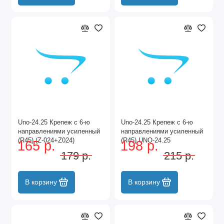
Unо-24.25 Крепеж с 6-ю
Unо-24.25 Крепеж с 6-ю
направлениями усиленный
направлениями усиленный
(R45) (Z-024+Z024)
(R45) UNO-24.25
165 р.
198 р.
VACUUM UNO-24.25
179 р.
215 р.
VACUUM
В корзину
В корзину