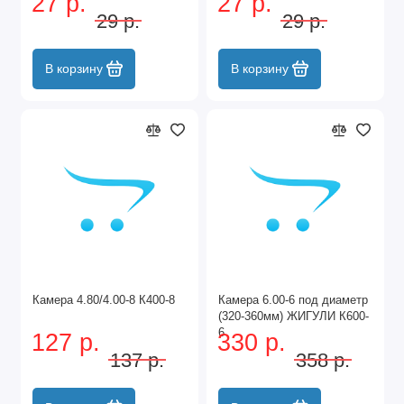
27 р.
27 р.
ЧЕРНЫЙ
29 р.
29 р.
В корзину
В корзину
Камера 4.80/4.00-8 К400-8
Камера 6.00-6 под диаметр
(320-360мм) ЖИГУЛИ К600-
6
127 р.
330 р.
137 р.
358 р.