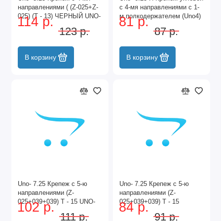
направлениями ( (Z-025+Z-
с 4-мя направлениями с 1-
025) (T - 13) ЧЕРНЫЙ UNO-
м полкодержателем (Uno4)
114 р.
81 р.
3.25 BL
(Z-040+Z-038+Z038) R - 55
123 р.
87 р.
C UNO-6.25
В корзину
В корзину
Uno- 7.25 Крепеж с 5-ю
Uno- 7.25 Крепеж с 5-ю
направлениями (Z-
направлениями (Z-
025+039+039) T - 15 UNO-
025+039+039) T - 15
102 р.
84 р.
7.25
VACUUM UNO-7.25
111 р.
91 р.
VACUUM