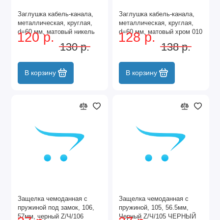
Заглушка кабель-канала,
Заглушка кабель-канала,
металлическая, круглая,
металлическая, круглая,
d=60 мм, матовый никель
d=60 мм, матовый хром 010
120 р.
128 р.
010 MN
MC
130 р.
138 р.
В корзину
В корзину
Защелка чемоданная с
Защелка чемоданная с
пружиной под замок, 106,
пружиной, 105, 56.5мм,
57мм, черный Z/Ч/106
Черный Z/Ч/105 ЧЕРНЫЙ