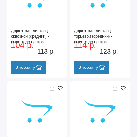
Держатель дистанц.
Держатель дистанц.
сквозной (средний) -
торцевой (средний) -
высота до центра
высота до центра
104 р.
114 р.
отверстия - 65мм (XG-
отверстия - 65мм (XG-
113 р.
123 р.
019A/25) Черный 2852-25
019B/25) Черный 2853-25
BL
BL
В корзину
В корзину