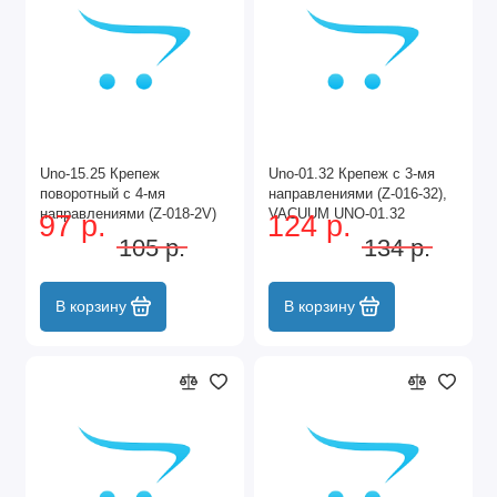
Uno-15.25 Крепеж
Unо-01.32 Крепеж с 3-мя
поворотный с 4-мя
направлениями (Z-016-32),
направлениями (Z-018-2V)
VACUUM UNO-01.32
97 р.
124 р.
(AG-009B-2) (T - 17)
VACUUM
105 р.
134 р.
VACUUM UNO-15.25
VACUUM
В корзину
В корзину