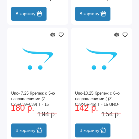
В корзину
В корзину
Uno- 7.25 Крепеж с 5-ю
Uno-10.25 Крепеж с 6-ю
направлениями (Z-
направлениями ( (Z-
025+039+039) T - 15
039*4)R-45) T - 16 UNO-
180 р.
142 р.
ЧЕРНЫЙ UNO-7.25 BL
10.25
194 р.
154 р.
В корзину
В корзину