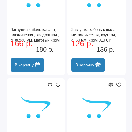
Заглушка кабель-канала,
Заглушка кабель-канала,
алюминевая , квадратная ,
металлическая, круглая,
d=80х80 мм, матовый хром
d=60 мм, хром 010 CP
166 р.
126 р.
013 MC
180 р.
136 р.
В корзину
В корзину