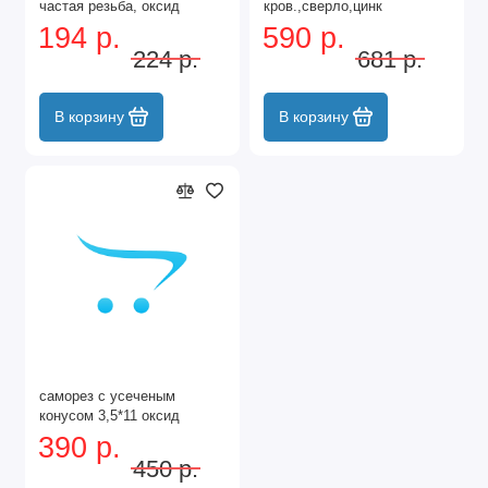
частая резьба, оксид
кров.,сверло,цинк
194 р.
590 р.
224 р.
681 р.
В корзину
В корзину
саморез с усеченым
конусом 3,5*11 оксид
390 р.
450 р.