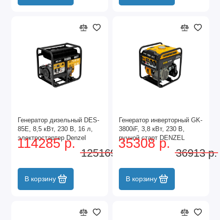
Генератор дизельный DES-
Генератор инверторный GK-
85E, 8,5 кВт, 230 В, 16 л,
3800iF, 3,8 кВт, 230 В,
электростартер Denzel
ручной старт DENZEL
114285 р.
35308 р.
125169 р.
36913 р.
В корзину
В корзину