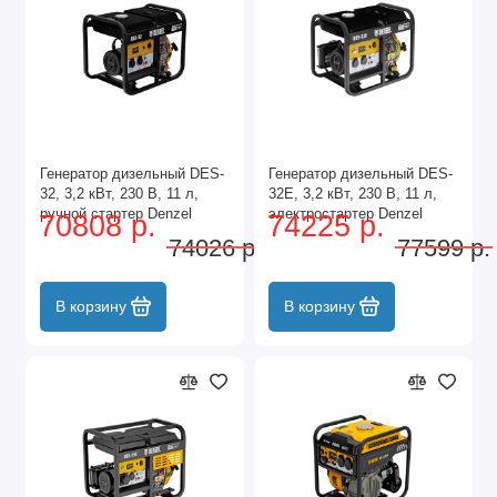
Генератор дизельный DES-
Генератор дизельный DES-
32, 3,2 кВт, 230 В, 11 л,
32E, 3,2 кВт, 230 В, 11 л,
ручной стартер Denzel
электростартер Denzel
70808 р.
74225 р.
74026 р.
77599 р.
В корзину
В корзину