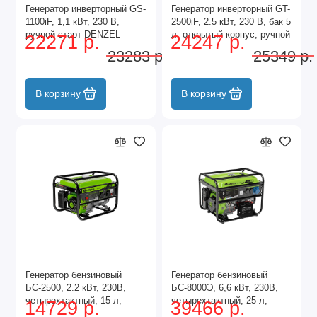
Генератор инверторный GS-
Генератор инверторный GT-
1100iF, 1,1 кВт, 230 В,
2500iF, 2.5 кВт, 230 В, бак 5
ручной старт DENZEL
л, открытый корпус, ручной
22271 р.
24247 р.
старт Denzel
23283 р.
25349 р.
В корзину
В корзину
Генератор бензиновый
Генератор бензиновый
БС-2500, 2.2 кВт, 230В,
БС-8000Э, 6,6 кВт, 230В,
четырехтактный, 15 л,
четырехтактный, 25 л,
14729 р.
39466 р.
ручной стартер Сибртех
электростартер Сибртех