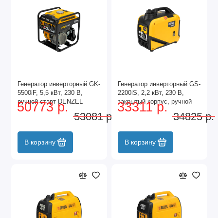
Генератор инверторный GK-
Генератор инверторный GS-
5500iF, 5,5 кВт, 230 В,
2200iS, 2,2 кВт, 230 В,
ручной старт DENZEL
закрытый корпус, ручной
50773 р.
33311 р.
старт DENZEL
53081 р.
34825 р.
В корзину
В корзину