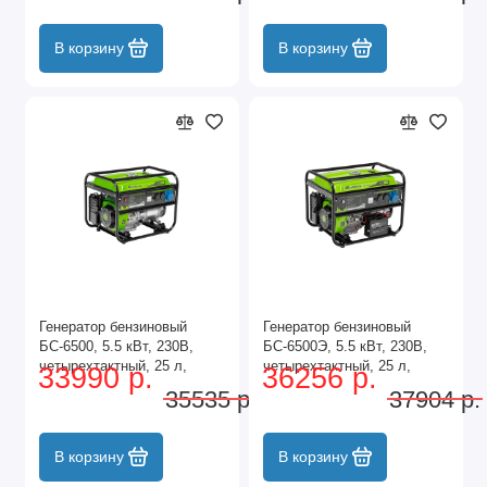
В корзину
В корзину
Генератор бензиновый
Генератор бензиновый
БС-6500, 5.5 кВт, 230В,
БС-6500Э, 5.5 кВт, 230В,
четырехтактный, 25 л,
четырехтактный, 25 л,
33990 р.
36256 р.
ручной стартер Сибртех
электростартер Сибртех
35535 р.
37904 р.
В корзину
В корзину