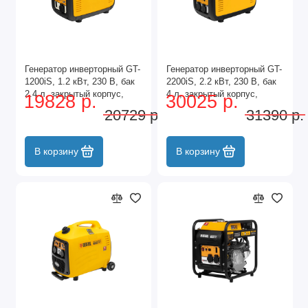
Генератор инверторный GT-
Генератор инверторный GT-
1200iS, 1.2 кВт, 230 В, бак
2200iS, 2.2 кВт, 230 В, бак
2.4 л, закрытый корпус,
4 л, закрытый корпус,
19828 р.
30025 р.
ручной старт Denzel
ручной старт Denzel
20729 р.
31390 р.
В корзину
В корзину