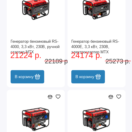
Генератор бензиновый RS-
Генератор бензиновый RS-
4000, 3,3 кВт, 230В, ручной
4000E, 3,3 кВт, 230В,
стартер MTX
электростартер MTX
21224 р.
24174 р.
22189 р.
25273 р.
В корзину
В корзину