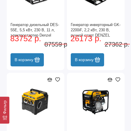
Генератор дизельный DES-
Генератор инверторный GK-
55E, 5,5 кВт, 230 В, 11 л,
2200iF, 2,2 кВт, 230 В,
электростартер Denzel
ручной старт DENZEL
83752 р.
26173 р.
87559 р.
27362 р.
В корзину
В корзину
Фильтр