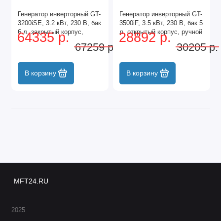
Генератор инверторный GT-
Генератор инверторный GT-
3200iSE, 3.2 кВт, 230 В, бак
3500iF, 3.5 кВт, 230 В, бак 5
6 л, закрытый корпус,
л, открытый корпус, ручной
64335 р.
28892 р.
электростартер Denzel
старт Denzel
67259 р.
30205 р.
В корзину
В корзину
MFT24.RU
2025