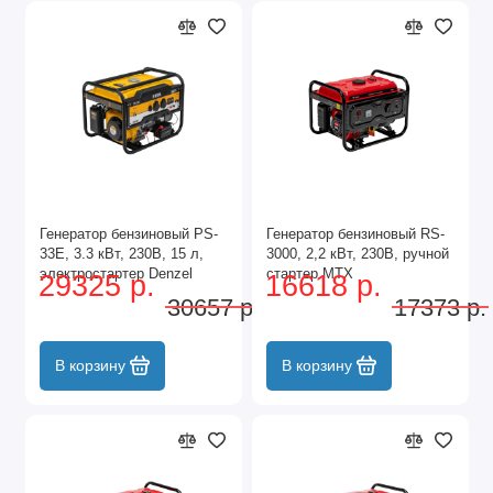
Генератор бензиновый PS-
Генератор бензиновый RS-
33E, 3.3 кВт, 230В, 15 л,
3000, 2,2 кВт, 230В, ручной
электростартер Denzel
стартер MTX
29325 р.
16618 р.
30657 р.
17373 р.
В корзину
В корзину