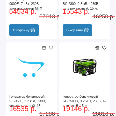
9000E, 7 кВт, 230В,
БС-2800, 2.5 кВт, 230В,
электростартер MTX
четырехтактный, 15 л,
54534 р.
15543 р.
ручной стартер Сибртех
57013 р.
16250 р.
В корзину
В корзину
Генератор бензиновый
Генератор бензиновый
БС-3500, 3.2 кВт, 230В,
БС-3500Э, 3.2 кВт, 230В, 4-
четырехтактный, 15 л,
х тактный, 15 л,
16535 р.
19146 р.
ручной стартер Сибртех
электростартер Сибртех
17286 р.
20016 р.