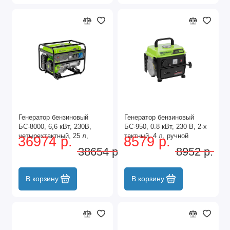
Генератор бензиновый
Генератор бензиновый
БС-8000, 6,6 кВт, 230В,
БС-950, 0.8 кВт, 230 В, 2-х
четырехтактный, 25 л,
тактный, 4 л, ручной
36974 р.
8579 р.
ручной стартер Сибртех
стартер Сибртех
38654 р.
8952 р.
В корзину
В корзину