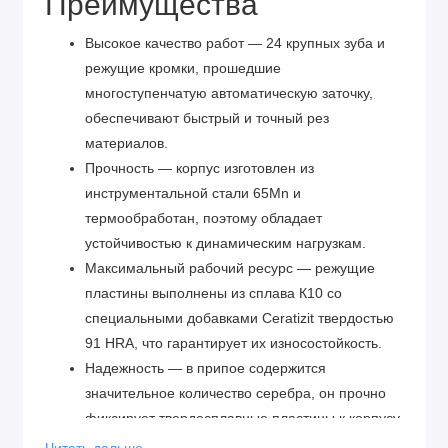
Преимущества
Высокое качество работ — 24 крупных зуба и
режущие кромки, прошедшие
многоступенчатую автоматическую заточку,
обеспечивают быстрый и точный рез
материалов.
Прочность — корпус изготовлен из
инструментальной стали 65Mn и
термообработан, поэтому обладает
устойчивостью к динамическим нагрузкам.
Максимальный рабочий ресурс — режущие
пластины выполнены из сплава К10 со
специальными добавками Ceratizit твердостью
91 HRА, что гарантирует их износостойкость.
Надежность — в припое содержится
значительное количество серебра, он прочно
фиксирует твердосплавные пластины к корпусу
диска.