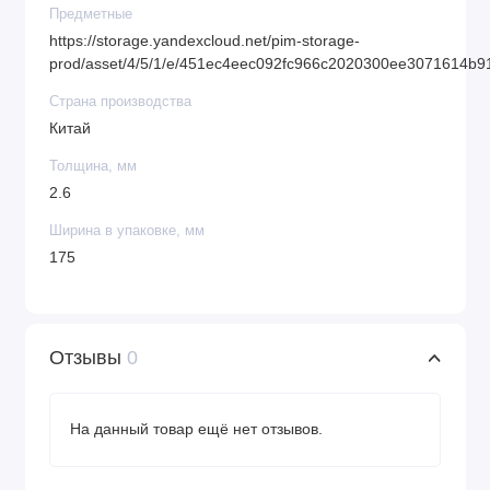
Предметные
https://storage.yandexcloud.net/pim-storage-
prod/asset/4/5/1/e/451ec4eec092fc966c2020300ee3071614b9
Страна производства
Китай
Толщина, мм
2.6
Ширина в упаковке, мм
175
Отзывы
0
На данный товар ещё нет отзывов.