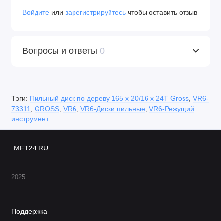
Войдите
или
зарегистрируйтесь
чтобы оставить отзыв
Вопросы и ответы
0
Тэги:
Пильный диск по дереву 165 x 20/16 x 24Т Gross
,
VR6-
73311
,
GROSS
,
VR6
,
VR6-Диски пильные
,
VR6-Режущий
инструмент
MFT24.RU
2025
Поддержка