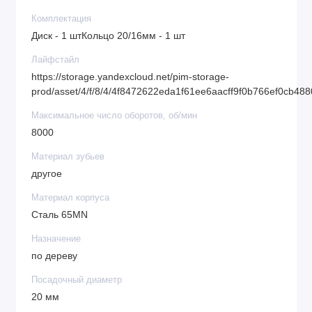
Комплектация
Диск - 1 штКольцо 20/16мм - 1 шт
Лайфстайл
https://storage.yandexcloud.net/pim-storage-
prod/asset/4/f/8/4/4f8472622eda1f61ee6aacff9f0b766ef0cb48
Максимальное число оборотов, об/мин
8000
Материал зубьев
другое
Материал корпуса
Сталь 65MN
Назначение
по дереву
Посадочный диаметр
20 мм