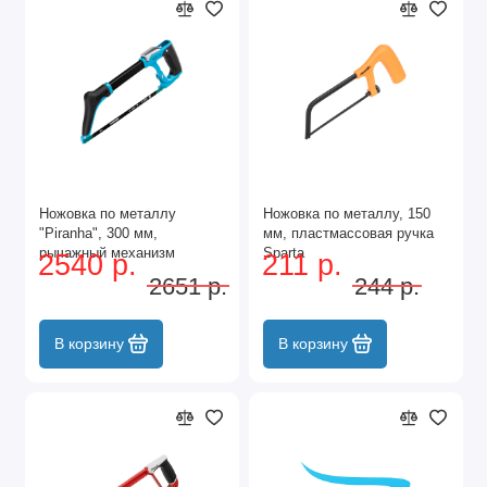
Ножовка по металлу
Ножовка по металлу, 150
"Piranha", 300 мм,
мм, пластмассовая ручка
рычажный механизм
Sparta
2540 р.
211 р.
натяжения полотна Gross
2651 р.
244 р.
В корзину
В корзину