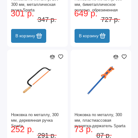
300 мм, металлическая
мм, биметаллическое
ручка Sparta
полотно, обрезиненная
301 р.
649 р.
рукоятка Matrix
347 р.
727 р.
В корзину
В корзину
Ножовка по металлу, 300
Ножовка по металлу, 300
мм, деревянная ручка
мм, пластмассовая
Sparta
рукоятка-держатель Sparta
252 р.
73 р.
291 р.
87 р.