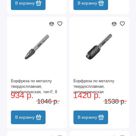
В корзину
В корзину
Борфреза по металлу
Борфреза по металлу
твердосплавная,
твердосплавная,
параболическая, тип-F, 8
цилиндрическая
934 р.
1420 р.
мм Denzel
закругленная, тип-С, 12 мм
1046 р.
1538 р.
Denzel
В корзину
В корзину