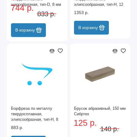
шарообразная, тип-D, 8 мм
элипсообразная, тип-H, 12
744 р.
Denzel
мм Denzel
833 р.
1353 р.
В корзину
В корзину
Борфреза по металлу
Брусок абразивный, 150 мм
твердосплавная,
Сибртех
элипсообразная, тип-H, 8
125 р.
мм Denzel
883 р.
148 р.