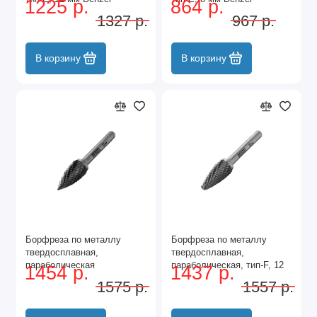
1225 р.
864 р.
1327 р.
967 р.
В корзину
В корзину
Борфреза по металлу
Борфреза по металлу
твердосплавная,
твердосплавная,
параболическая
параболическая, тип-F, 12
1454 р.
1437 р.
заостренная, тип-G, 12 мм
мм Denzel
1575 р.
1557 р.
Denzel