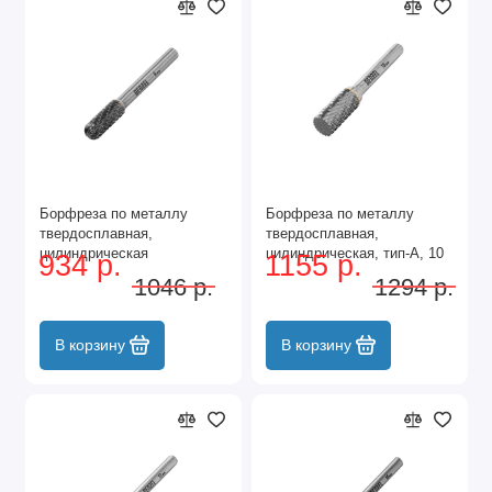
Борфреза по металлу
Борфреза по металлу
твердосплавная,
твердосплавная,
цилиндрическая
цилиндрическая, тип-А, 10
934 р.
1155 р.
закругленная, тип-С, 8 мм
мм Denzel
1046 р.
1294 р.
Denzel
В корзину
В корзину