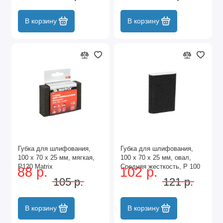
В корзину
В корзину
Губка для шлифования,
Губка для шлифования,
100 х 70 х 25 мм, мягкая,
100 х 70 х 25 мм, овал,
P120 Matrix
Средняя жесткость, P 100
88 р.
102 р.
Сибртех
105 р.
121 р.
В корзину
В корзину