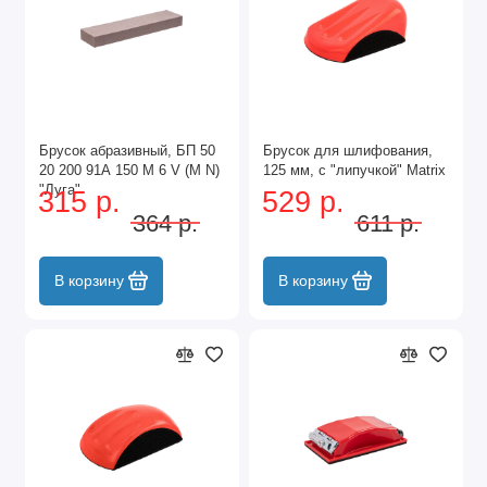
Брусок абразивный, БП 50
Брусок для шлифования,
20 200 91А 150 М 6 V (M N)
125 мм, с "липучкой" Matrix
"Луга"
315 р.
529 р.
364 р.
611 р.
В корзину
В корзину