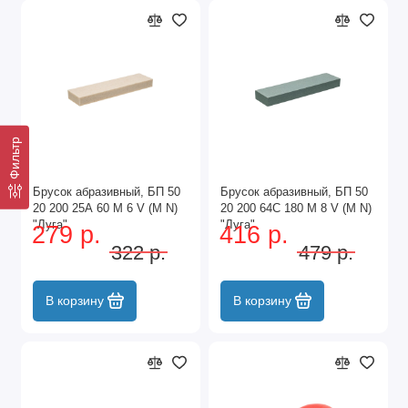
Фильтр
Брусок абразивный, БП 50
Брусок абразивный, БП 50
20 200 25А 60 М 6 V (M N)
20 200 64С 180 М 8 V (M N)
"Луга"
"Луга"
279 р.
416 р.
322 р.
479 р.
В корзину
В корзину