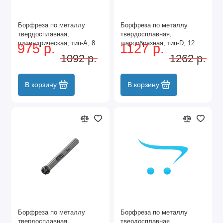
Борфреза по металлу
Борфреза по металлу
твердосплавная,
твердосплавная,
цилиндрическая, тип-А, 8
шарообразная, тип-D, 12
975 р.
1127 р.
мм Denzel
мм Denzel
1092 р.
1262 р.
В корзину
В корзину
Борфреза по металлу
Борфреза по металлу
твердосплавная,
твердосплавная,