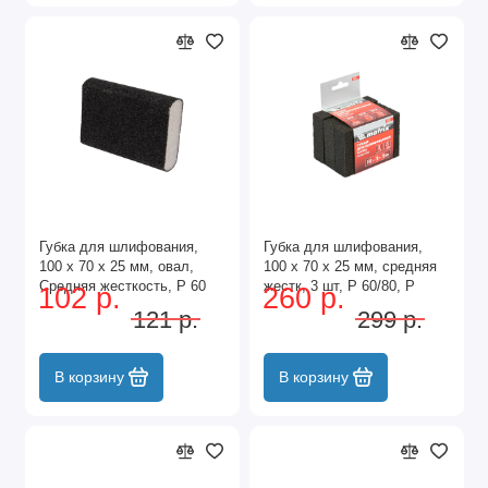
Губка для шлифования,
Губка для шлифования,
100 х 70 х 25 мм, овал,
100 х 70 х 25 мм, средняя
Средняя жесткость, P 60
жестк, 3 шт, P 60/80, P
102 р.
260 р.
Сибртех
60/100, P 80/120 Matrix
121 р.
299 р.
В корзину
В корзину