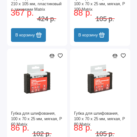
210 х 105 мм, пластиковый
100 х 70 х 25 мм, мягкая, P
с зажимами Matrix
100 Matrix
367 р.
88 р.
424 р.
105 р.
В корзину
В корзину
Губка для шлифования,
Губка для шлифования,
100 х 70 х 25 мм, мягкая, P
100 х 70 х 25 мм, мягкая, P
60 Matrix
80 Matrix
86 р.
88 р.
102 р.
105 р.