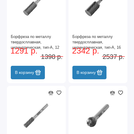
Борфреза по металлу
Борфреза по металлу
твердосплавная,
твердосплавная,
цилиндрическая, тип-А, 12
цилиндрическая, тип-А, 16
1291 р.
2342 р.
мм Denzel
мм Denzel
1398 р.
2537 р.
В корзину
В корзину