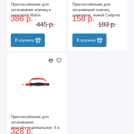
Приспособление для
Приспособление для
затачивания ножниц и
затачивания ножниц,
секаторов Matrix
секаторов, ножей Сибртех
386 р.
158 р.
445 р.
183 р.
В корзину
В корзину
Приспособление для
затачивания,
многофункциональное, 6 в
328 р.
1 Matrix