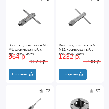
Вороток для метчиков М3-
Вороток для метчиков М5-
М8, хромированный, с
М12, хромированный, с
трещоткой Matrix
трещоткой Matrix
964 р.
1232 р.
1079 р.
1380 р.
В корзину
В корзину