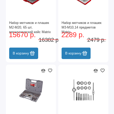
Набор метчиков и плашек
Набор метчиков и плашек
М2-М20, 65 шт,
М3-М10,14 предметов
металлический кейс Matrix
Matrix
15670 р.
2289 р.
16382 р.
2479 р.
В корзину
В корзину