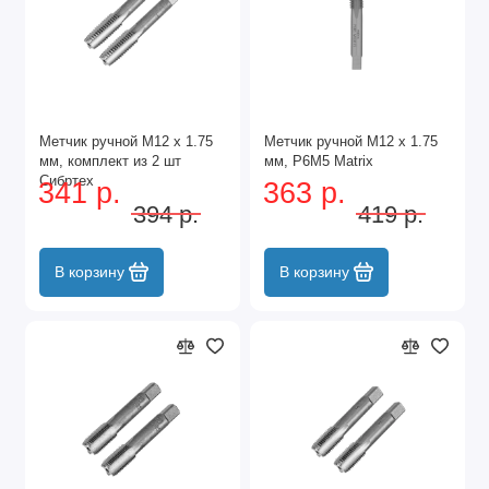
Метчик ручной М12 х 1.75
Метчик ручной М12 х 1.75
мм, комплект из 2 шт
мм, Р6М5 Matrix
Сибртех
341 р.
363 р.
394 р.
419 р.
В корзину
В корзину