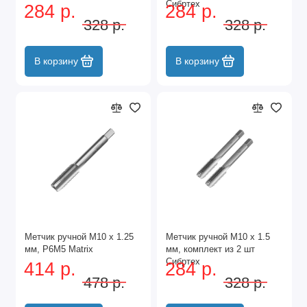
Сибртех
284 р.
284 р.
328 р.
328 р.
В корзину
В корзину
Метчик ручной М10 х 1.25
Метчик ручной М10 х 1.5
мм, Р6М5 Matrix
мм, комплект из 2 шт
Сибртех
414 р.
284 р.
478 р.
328 р.