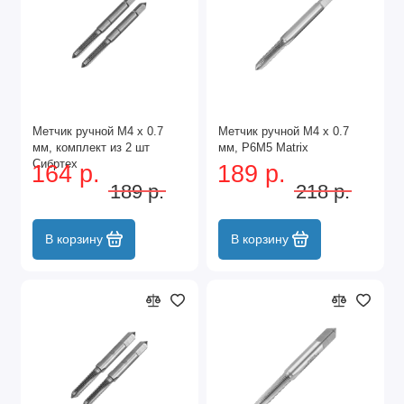
Метчик ручной М4 х 0.7
Метчик ручной М4 х 0.7
мм, комплект из 2 шт
мм, Р6М5 Matrix
Сибртех
164 р.
189 р.
189 р.
218 р.
В корзину
В корзину