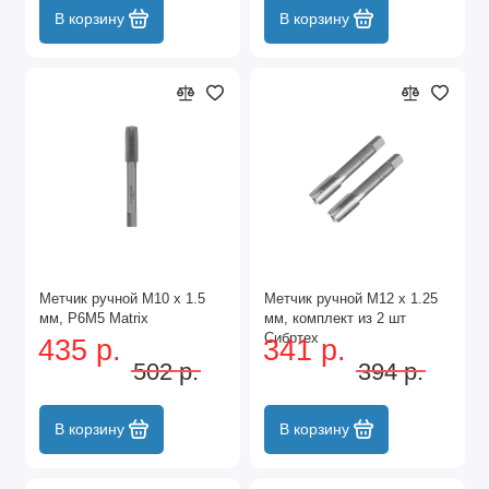
В корзину
В корзину
Метчик ручной М10 х 1.5
Метчик ручной М12 х 1.25
мм, Р6М5 Matrix
мм, комплект из 2 шт
Сибртех
435 р.
341 р.
502 р.
394 р.
В корзину
В корзину