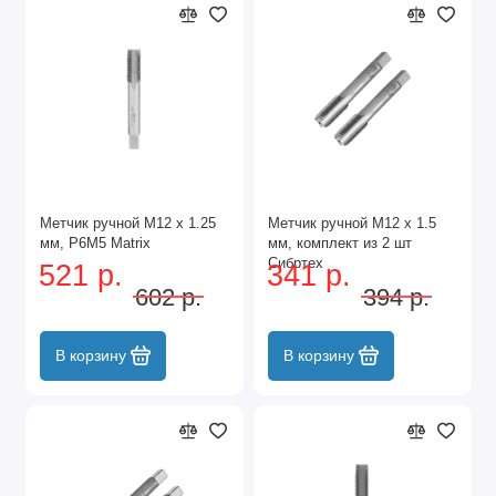
Метчик ручной М12 х 1.25
Метчик ручной М12 х 1.5
мм, Р6М5 Matrix
мм, комплект из 2 шт
Сибртех
521 р.
341 р.
602 р.
394 р.
В корзину
В корзину