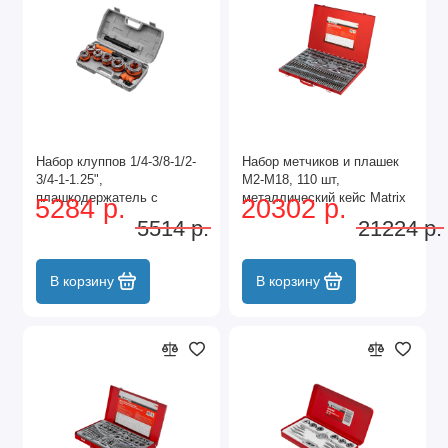
Набор клуппов 1/4-3/8-1/2-
Набор метчиков и плашек
3/4-1-1.25",
М2-М18, 110 шт,
плашкодержатель с
металлический кейс Matrix
5284 р.
20302 р.
трещоткой, 9 предметов
5514 р.
21224 р.
Sparta
В корзину
В корзину