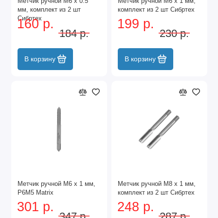
Метчик ручной М6 х 0.5
Метчик ручной М6 х 1 мм,
мм, комплект из 2 шт
комплект из 2 шт Сибртех
Сибртех
160 р.
199 р.
184 р.
230 р.
В корзину
В корзину
Метчик ручной М6 х 1 мм,
Метчик ручной М8 х 1 мм,
Р6М5 Matrix
комплект из 2 шт Сибртех
301 р.
248 р.
347 р.
287 р.