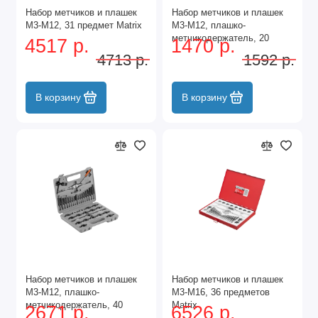
Набор метчиков и плашек
Набор метчиков и плашек
М3-М12, 31 предмет Matrix
М3-М12, плашко-
метчикодержатель, 20
4517 р.
1470 р.
предметов, пластиковый
4713 р.
1592 р.
бокс Sparta
В корзину
В корзину
Набор метчиков и плашек
Набор метчиков и плашек
М3-М12, плашко-
М3-М16, 36 предметов
метчикодержатель, 40
Matrix
2671 р.
6526 р.
предметов, пластиковый