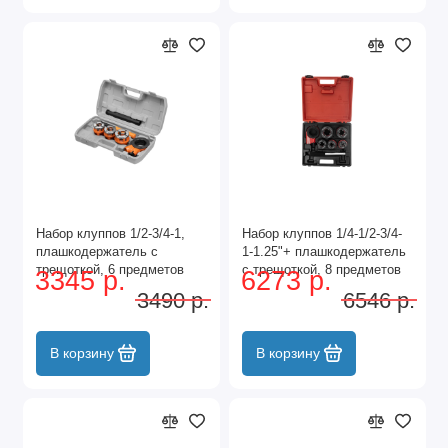
Набор клуппов 1/2-3/4-1,
Набор клуппов 1/4-1/2-3/4-
плашкодержатель с
1-1.25"+ плашкодержатель
трещоткой, 6 предметов
с трещоткой, 8 предметов
3345 р.
6273 р.
Sparta
Matrix
3490 р.
6546 р.
В корзину
В корзину