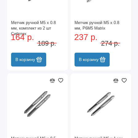
Метчик ручной М5 х 0.8
Метчик ручной М5 х 0.8
мм, комплект из 2 шт
мм, Р6М5 Matrix
Сибртех
164 р.
237 р.
189 р.
274 р.
В корзину
В корзину