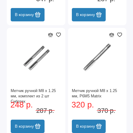
В корзину
В корзину
Метчик ручной М8 х 1.25
Метчик ручной М8 х 1.25
мм, комплект из 2 шт
мм, Р6М5 Matrix
Сибртех
248 р.
320 р.
287 р.
370 р.
В корзину
В корзину