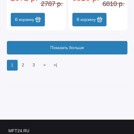
2787 р.
6810 р.
бокс Sparta
В корзину
В корзину
Показать больше
1
2
3
>
>|
MFT24.RU