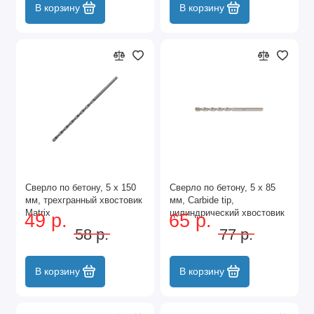
В корзину
В корзину
Сверло по бетону, 5 х 150
Сверло по бетону, 5 х 85
мм, трехгранный хвостовик
мм, Carbide tip,
Matrix
цилиндрический хвостовик
49 р.
65 р.
Барс
58 р.
77 р.
В корзину
В корзину