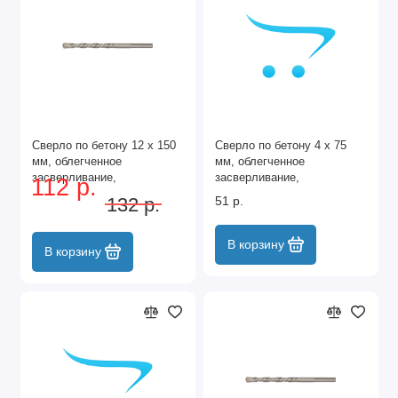
Сверло по бетону 12 х 150
Сверло по бетону 4 х 75
мм, облегченное
мм, облегченное
засверливание,
засверливание,
112 р.
трехгранный хвостовик
трехгранный хвостовик
132 р.
51 р.
Matrix
Matrix
В корзину
В корзину