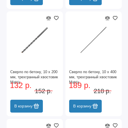
Сверло по бетону, 10 х 200
Сверло по бетону, 10 х 400
мм, трехгранный хвостовик
мм, трехгранный хвостовик
Matrix
Matrix
132 р.
189 р.
152 р.
218 р.
В корзину
В корзину