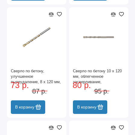
Сверло по бетону,
Сверло по бетону 10 х 120
улучшенное
мм, облегченное
пылеудаление, 8 х 120 мм,
засверливание,
73 р.
80 р.
цилиндрический хвостовик
трехгранный хвостовик
87 р.
95 р.
Сибртех
Matrix
В корзину
В корзину