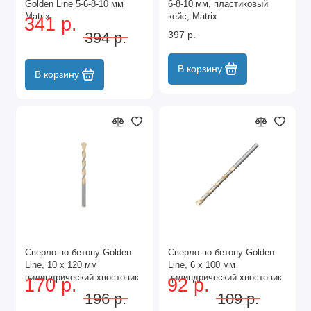
Golden Line 5-6-8-10 мм
6-8-10 мм, пластиковый
Matrix
кейс, Matrix
341 р.
394 р.
397 р.
В корзину
В корзину
Сверло по бетону Golden
Сверло по бетону Golden
Line, 10 х 120 мм
Line, 6 х 100 мм
цилиндрический хвостовик
цилиндрический хвостовик
170 р.
92 р.
Matrix
Matrix
196 р.
109 р.