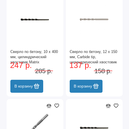
Сверло по бетону, 10 х 400
Сверло по бетону, 12 х 150
мм, цилиндрический
мм, Carbide tip,
хвостовик Matrix
цилиндрический хвостовик
247 р.
137 р.
Барс
285 р.
158 р.
В корзину
В корзину