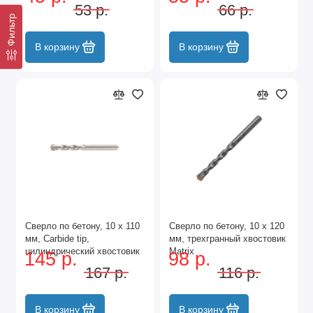
Matrix
Matrix
53 р.
66 р.
Фильтр
В корзину
В корзину
Сверло по бетону, 10 х 110
Сверло по бетону, 10 х 120
мм, Carbide tip,
мм, трехгранный хвостовик
цилиндрический хвостовик
Matrix
145 р.
98 р.
Барс
167 р.
116 р.
В корзину
В корзину