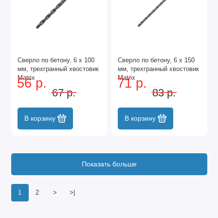
Сверло по бетону, 6 х 100
Сверло по бетону, 6 х 150
мм, трехгранный хвостовик
мм, трехгранный хвостовик
Matrix
Matrix
56 р.
71 р.
67 р.
83 р.
В корзину
В корзину
Показать больше
1
2
>
>|