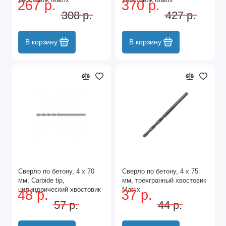
267 р.
370 р.
308 р.
427 р.
В корзину
В корзину
Сверло по бетону, 4 х 70
Сверло по бетону, 4 х 75
мм, Carbide tip,
мм, трехгранный хвостовик
цилиндрический хвостовик
Matrix
48 р.
37 р.
Барс
57 р.
44 р.