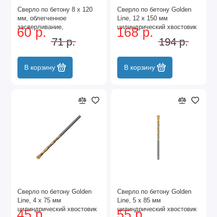
Сверло по бетону 8 х 120
Сверло по бетону Golden
мм, облегченное
Line, 12 х 150 мм
засверливание,
цилиндрический хвостовик
60 р.
168 р.
трехгранный хвостовик
Matrix
71 р.
194 р.
Matrix
В корзину
В корзину
Сверло по бетону Golden
Сверло по бетону Golden
Line, 4 х 75 мм
Line, 5 х 85 мм
цилиндрический хвостовик
цилиндрический хвостовик
45 р.
55 р.