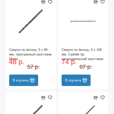
Сверло по бетону, 5 х 85
Сверло по бетону, 6 х 100
мм, трехгранный хвостовик
мм, Carbide tip,
Matrix
цилиндрический хвостовик
48 р.
74 р.
Барс
57 р.
87 р.
В корзину
В корзину