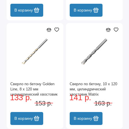
В корзину
В корзину
Сверло по бетону Golden
Сверло по бетону, 10 х 120
Line, 8 х 120 мм
мм, цилиндрический
цилиндрический хвостовик
хвостовик Matrix
133 р.
141 р.
Matrix
153 р.
163 р.
В корзину
В корзину