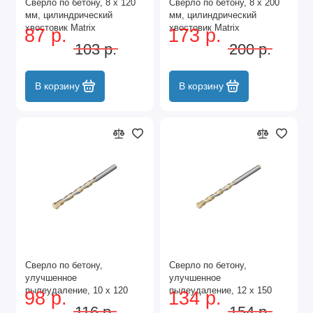
Сверло по бетону, 8 х 120
Сверло по бетону, 8 х 200
мм, цилиндрический
мм, цилиндрический
хвостовик Matrix
хвостовик Matrix
87 р.
173 р.
103 р.
200 р.
В корзину
В корзину
Сверло по бетону,
Сверло по бетону,
улучшенное
улучшенное
пылеудаление, 10 х 120
пылеудаление, 12 х 150
98 р.
134 р.
мм, цилиндрический
мм, цилиндрический
116 р.
154 р.