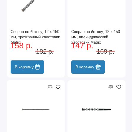
Сверло по бетону, 12 х 150
Сверло по бетону, 12 х 150
мм, трехгранный хвостовик
мм, цилиндрический
Matrix
хвостовик Matrix
158 р.
147 р.
182 р.
169 р.
В корзину
В корзину