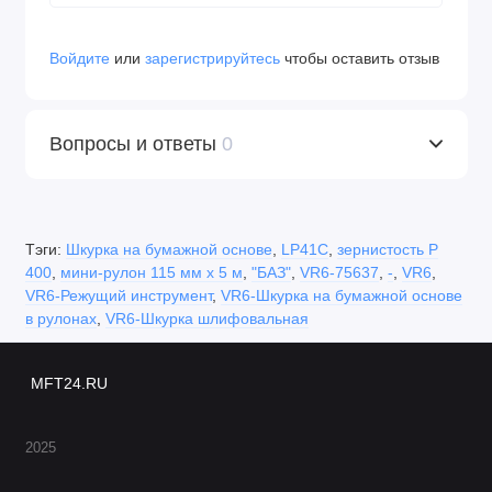
Войдите
или
зарегистрируйтесь
чтобы оставить отзыв
Вопросы и ответы
0
Тэги:
Шкурка на бумажной основе
,
LP41C
,
зернистость Р
400
,
мини-рулон 115 мм х 5 м
,
"БАЗ"
,
VR6-75637
,
-
,
VR6
,
VR6-Режущий инструмент
,
VR6-Шкурка на бумажной основе
в рулонах
,
VR6-Шкурка шлифовальная
MFT24.RU
2025