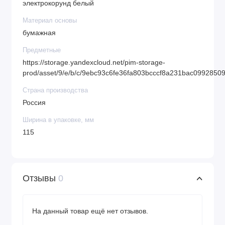
электрокорунд белый
Материал основы
бумажная
Предметные
https://storage.yandexcloud.net/pim-storage-
prod/asset/9/e/b/c/9ebc93c6fe36fa803bcccf8a231bac0992850
Страна производства
Россия
Ширина в упаковке, мм
115
Отзывы
0
На данный товар ещё нет отзывов.