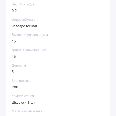
Вес (брутто), кг
0.2
Водостойкость
неводостойкая
Высота в упаковке, мм
45
Длина в упаковке, мм
45
Длина, м
5
Зернистость
P80
Комплектация
Шкурка - 1 шт
Материал абразива