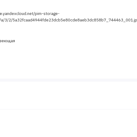
ge.yandexcloud.net/pim-storage-
5/a/3/2/5a32fcaad4944fde23dcb5e80cde8aeb3dc858b7_744463_001.j
авеющая