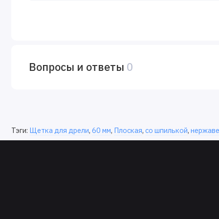
Вопросы и ответы
0
Тэги:
Щетка для дрели
,
60 мм
,
Плоская
,
со шпилькой
,
нержаве