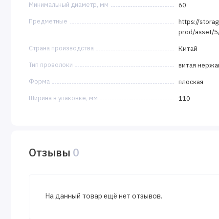
Минимальный диаметр, мм
60
Предметные
https://stora
prod/asset/
Страна производства
Китай
Тип проволоки
витая нерж
Форма
плоская
Ширина в упаковке, мм
110
Отзывы
0
На данный товар ещё нет отзывов.