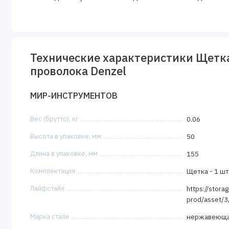
Технические характеристики Щетка
проволока Denzel
МИР-ИНСТРУМЕНТОВ
Вес (брутто), кг
0.06
Высота в упаковке, мм
50
Длина в упаковке, мм
155
Комплектация
Щетка - 1 шт
Лайфстайл
https://stora
prod/asset/
Марка стали
нержавеющ