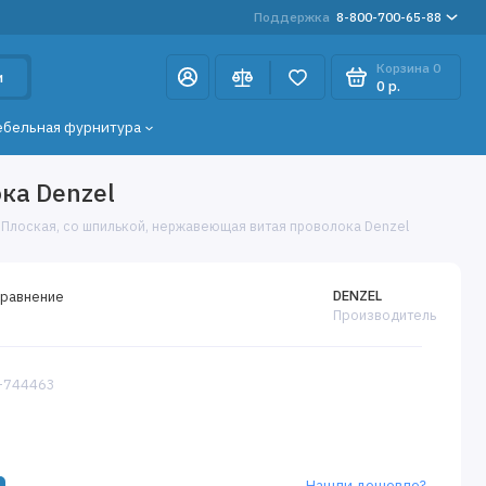
Поддержка
8-800-700-65-88
Корзина
0
и
0 р.
ебельная фурнитура
ка Denzel
, Плоская, со шпилькой, нержавеющая витая проволока Denzel
DENZEL
сравнение
Производитель
6-744463
Нашли дешевле?