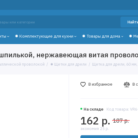
Найт
нты
✹ Комплектующие для кухни
✹ Товары для дома
✹ М
о шпилькой, нержавеющая витая проволо
аллической проволокой
✹ Щетки для дрели
Щетка для дрели, 60 мм
В избранное
В 
На складе
Код товара: VR
162 р.
187 р.
экономия 25 р.