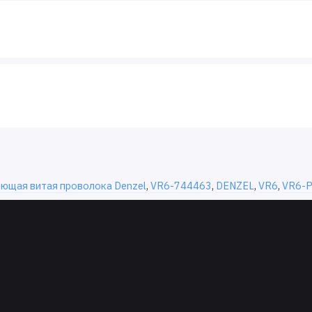
ющая витая проволока Denzel
,
VR6-744463
,
DENZEL
,
VR6
,
VR6-Р