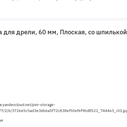
 для дрели, 60 мм, Плоская, со шпилько
ge.yandexcloud.net/pim-storage-
3/7/2/6/3726e5c5ad3e36b6a5f72c838ef50ef6f9bd8522_744463_r01.jp
ая