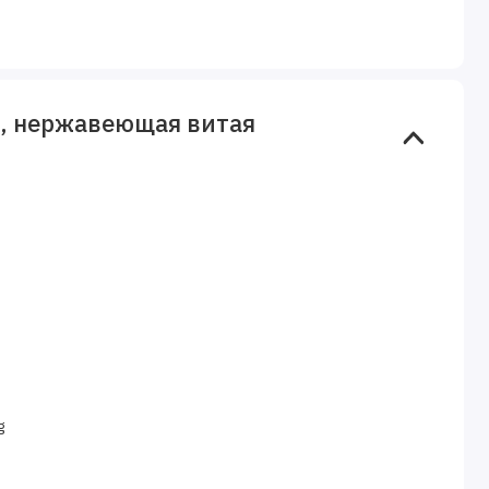
й, нержавеющая витая
g