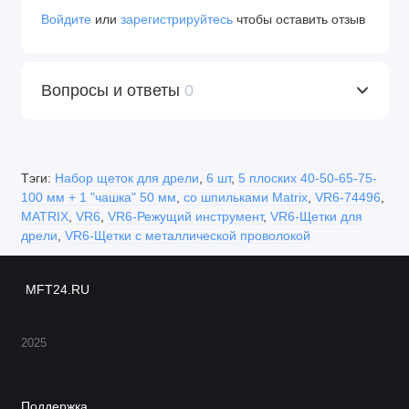
Войдите
или
зарегистрируйтесь
чтобы оставить отзыв
Вопросы и ответы
0
Тэги:
Набор щеток для дрели
,
6 шт
,
5 плоских 40-50-65-75-
100 мм + 1 "чашка" 50 мм
,
со шпильками Matrix
,
VR6-74496
,
MATRIX
,
VR6
,
VR6-Режущий инструмент
,
VR6-Щетки для
дрели
,
VR6-Щетки с металлической проволокой
MFT24.RU
2025
Поддержка