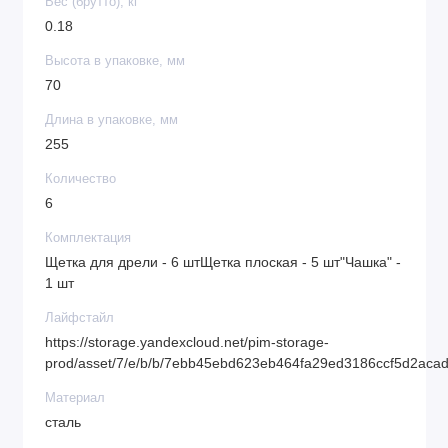
Вес (брутто), кг
0.18
Высота в упаковке, мм
70
Длина в упаковке, мм
255
Количество
6
Комплектация
Щетка для дрели - 6 штЩетка плоская - 5 шт"Чашка" -
1 шт
Лайфстайл
https://storage.yandexcloud.net/pim-storage-
prod/asset/7/e/b/b/7ebb45ebd623eb464fa29ed3186ccf5d2aca
Материал
сталь