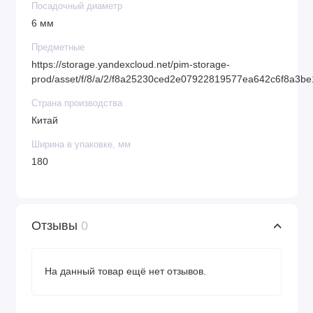
Посадочный диаметр
6 мм
Предметные
https://storage.yandexcloud.net/pim-storage-
prod/asset/f/8/a/2/f8a25230ced2e07922819577ea642c6f8a3b
Страна производства
Китай
Ширина в упаковке, мм
180
Отзывы
0
На данный товар ещё нет отзывов.