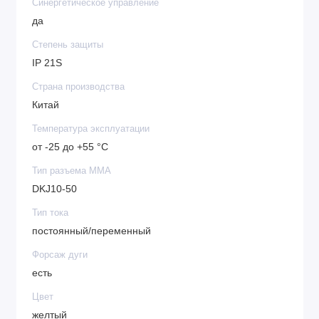
Синергетическое управление
да
Степень защиты
IP 21S
Страна производства
Китай
Температура эксплуатации
от -25 до +55 °С
Тип разъема MMA
DKJ10-50
Тип тока
постоянный/переменный
Форсаж дуги
есть
Цвет
желтый