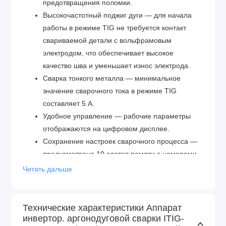
предотвращения поломки.
Высокочастотный поджиг дуги — для начала
работы в режиме TIG не требуется контакт
свариваемой детали с вольфрамовым
электродом, что обеспечивает высокое
качество шва и уменьшает износ электрода.
Сварка тонкого металла — минимальное
значение сварочного тока в режиме TIG
составляет 5 А.
Удобное управление — рабочие параметры
отображаются на цифровом дисплее.
Сохранение настроек сварочного процесса —
предусмотрено 10 слотов памяти с номерами
от 0 до 9 для загрузки выбранных режимов и
Читать дальше
параметров циклограммы.
2 режима работы горелки — формирование
коротких швов и работа в труднодоступных
Технические характеристики Аппарат
инвертор. аргонодуговой сварки ITIG-
местах (режим 2T), выполнение длинных швов