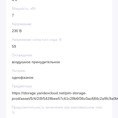
Мощность, кВт
7
Напряжение
230 В
Напряжение холостого хода, В
59
Охлаждение
воздушное принудительное
Питание
однофазное
Предметные
https://storage.yandexcloud.net/pim-storage-
prod/asset/5/4/2/8/5428bee57c61c28b6f36c0ac684c2a9fc9a0
Продолжительность включения при максимальном токе,
%