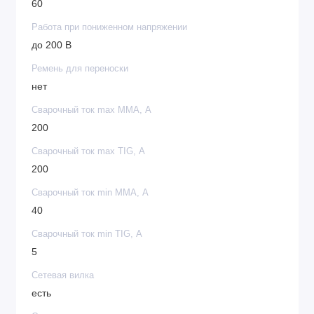
60
Работа при пониженном напряжении
до 200 В
Ремень для переноски
нет
Сварочный ток max MMA, А
200
Сварочный ток max TIG, А
200
Сварочный ток min MMA, А
40
Сварочный ток min TIG, А
5
Сетевая вилка
есть