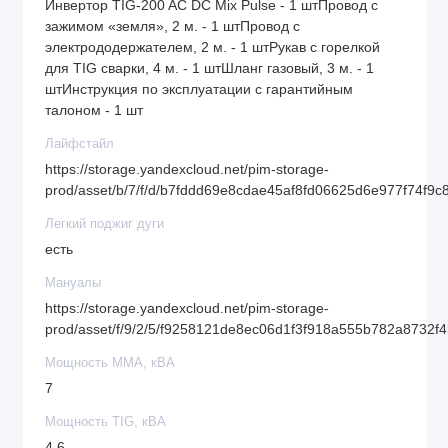
Инвертор TIG-200 AC DC Mix Pulse - 1 штПровод с
Хорошо подходит для сварки тонкого алюминия,
зажимом «земля», 2 м. - 1 штПровод с
также обеспечивает лучшую очистку при анодном
электрододержателем, 2 м. - 1 штРукав с горелкой
для TIG сварки, 4 м. - 1 штШланг газовый, 3 м. - 1
окислении.,Гибкая настройка всех параметров
штИнструкция по эксплуатации с гарантийным
автоматизированного цикла сварки в широком
талоном - 1 шт
диапазоне значений:
Лайфстайл
https://storage.yandexcloud.net/pim-storage-
prod/asset/b/7/f/d/b7fddd69e8cdae45af8fd06625d6e977f74f9c
Легкий поджиг дуги
есть
Мануалы
https://storage.yandexcloud.net/pim-storage-
prod/asset/f/9/2/5/f9258121de8ec06d1f3f918a555b782a8732f
Мощность MMA, кВА
7
Мощность TIG, кВА
4.6