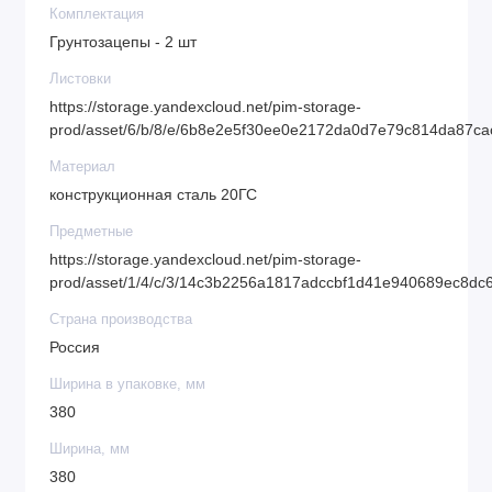
Комплектация
Грунтозацепы - 2 шт
Листовки
https://storage.yandexcloud.net/pim-storage-
prod/asset/6/b/8/e/6b8e2e5f30ee0e2172da0d7e79c814da87ca
Материал
конструкционная сталь 20ГС
Предметные
https://storage.yandexcloud.net/pim-storage-
prod/asset/1/4/c/3/14c3b2256a1817adccbf1d41e940689ec8dc
Страна производства
Россия
Ширина в упаковке, мм
380
Ширина, мм
380