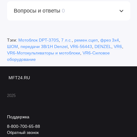
Вопросы и ответы
0
Тэги:
Мотоблок DPT-370S
,
7 л.с.
,
ремен.сцеп
,
фрез 3х4
,
ШОМ
,
передачи 3В/1Н Denzel
,
VR6-56443
,
DENZEL
,
VR6
,
VR6-Мотокультиваторы и мотоблоки
,
VR6-Силовое
оборудование
MFT24.RU
2025
Поддержка
8-800-700-65-88
Обратный звонок