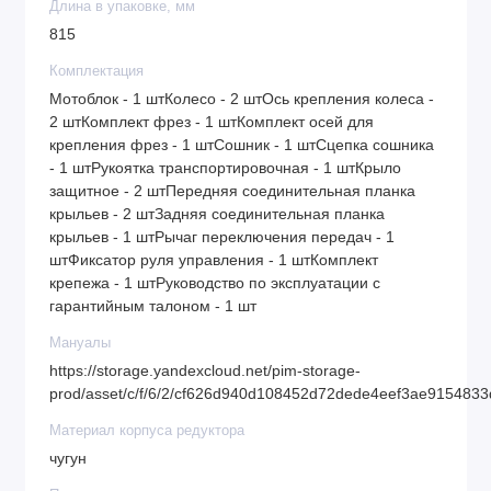
Длина в упаковке, мм
плоскостях (по горизонтали и по вертикали).
815
Безопасность — широкие защитные крылья
предотвращают вылет земли и камней на
Комплектация
пользователя.
Мотоблок - 1 штКолесо - 2 штОсь крепления колеса -
Надежность — усиленный шестеренчато-
2 штКомплект фрез - 1 штКомплект осей для
крепления фрез - 1 штСошник - 1 штСцепка сошника
цепной редуктор выполнен из чугуна.
- 1 штРукоятка транспортировочная - 1 штКрыло
Повышенная проходимость — пневматические
защитное - 2 штПередняя соединительная планка
колеса с агрессивным протектором облегчают
крыльев - 2 штЗадняя соединительная планка
работу с навесным оборудованием и
крыльев - 1 штРычаг переключения передач - 1
транспортировку техники.
штФиксатор руля управления - 1 штКомплект
Гарантия 3 года — высокое качество мотоблока
крепежа - 1 штРуководство по эксплуатации с
гарантийным талоном - 1 шт
подтверждено производителем.
Мануалы
https://storage.yandexcloud.net/pim-storage-
prod/asset/c/f/6/2/cf626d940d108452d72dede4eef3ae915483
Материал корпуса редуктора
чугун