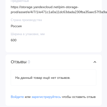
Предметные
https://storage.yandexcloud.net/pim-storage-
prod/asset/e/4/7/1/e471c1a0a11dc63dada230fba35aec57f3a9
Страна производства
Россия
Ширина в упаковке, мм
600
Отзывы
0
На данный товар ещё нет отзывов.
Войдите
или
зарегистрируйтесь
чтобы оставить отзыв