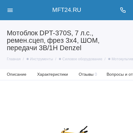
MFT24.RU
Мотоблок DPT-370S, 7 л.с.,
ремен.сцеп, фрез 3х4, ШОМ,
передачи 3В/1Н Denzel
Главная
✹ Инструменты
✹ Силовое оборудование
✹ Мотокультив
Описание
Характеристики
Отзывы
0
Вопросы и от